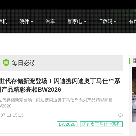
手机
硬件
汽车
智家电
IT数码
有
每日必读
Z世代存储新宠登场！闪迪携闪迪奥丁马仕™系
列产品精彩亮相BW2026
世代存储新宠登场！闪迪携闪迪奥丁马仕™系列产品精彩亮相
W2026
07.11 15:15
BW2026
闪迪奥丁马仕™系列