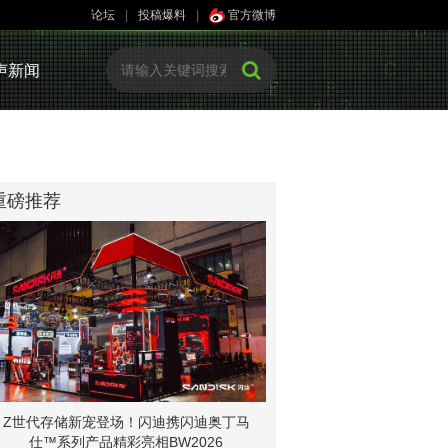
论坛
|
投稿爆料
|
官方微博
声新闻
重磅推荐
Z世代存储新宠登场！闪迪携闪迪奥丁马
仕™系列产品精彩亮相BW2026