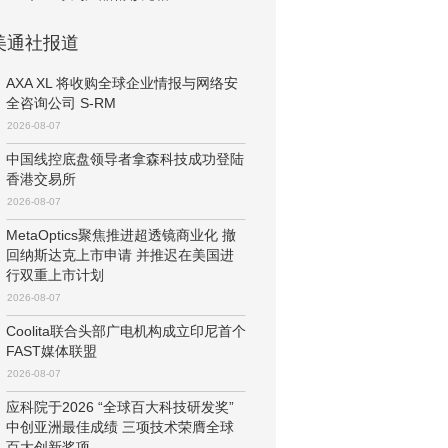
美通社报道
AXA XL 将收购全球企业情报与网络安
全咨询公司 S-RM
2026-08-07
中国线控底盘领导者拿森科技成功登陆
香港交易所
2026-08-07
MetaOptics聚焦推进超透镜商业化 撤
回纳斯达克上市申请 并推迟在美国进
行双重上市计划
2026-08-07
Coolita联合头部广电机构成立印尼首个
FAST媒体联盟
2026-08-07
应科院于2026 “全球百大科技研发奖”
中创亚洲最佳成绩 三项技术荣膺全球
百大创新奖项