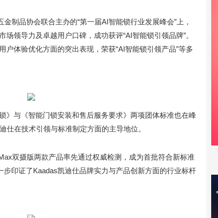
五金制品协会联合主办的“第一届AI智能锁行业发展峰会”上，
局、市场领导力及卓越用户口碑，成功获评“AI智能锁引领品牌”。
能与用户体验优化方面的突出表现，荣获“AI智能锁引领产品”等多
I智能锁》与《智能门锁安装和售后服务要求》两项团体标准也在峰
s凯迪仕在技术引领与标准制定方面的主导地位。
Pro Max双摄版两款产品率先通过权威检测，成为首批符合新标准
一步印证了Kaadas凯迪仕品牌实力与产品创新方面的行业标杆