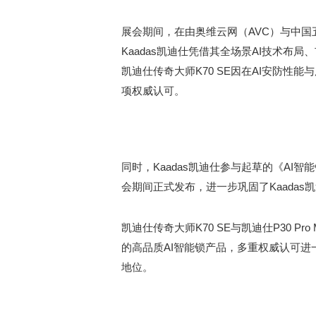
展会期间，在由奥维云网（AVC）与中国
Kaadas凯迪仕凭借其全场景AI技术布
凯迪仕传奇大师K70 SE因在AI安防性
项权威认可。
同时，Kaadas凯迪仕参与起草的《A
会期间正式发布，进一步巩固了Kaada
凯迪仕传奇大师K70 SE与凯迪仕P30 
的高品质AI智能锁产品，多重权威认可进
地位。