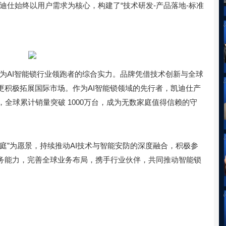
凯迪仕始终以用户需求为核心，构建了“技术研发-产品落地-标准
其作为AI智能锁行业领跑者的综合实力。品牌凭借技术创新与全球
更积极拓展国际市场。作为AI智能锁领域的先行者，凯迪仕产
，全球累计销量突破 1000万台，成为无数家庭值得信赖的守
庭”为愿景，持续推动AI技术与智能安防的深度融合，积极参
务能力，完善全球业务布局，携手行业伙伴，共同推动智能锁