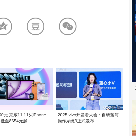
0元 京东11.11买iPhone
2025 vivo开发者大会：自研蓝河
ro低至8654元起
操作系统3正式发布