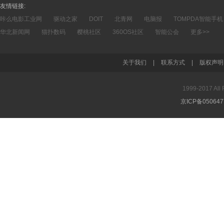
友情链接:
咔么电影工业网
驱动之家
DOIT
北青网
电脑报
TOMPDA智能手机
华北新闻网
猫扑数码
樱桃社区
360OS社区
智能公会
更多>>
关于我们
|
联系方式
|
版权声明
1999-2017 A
京ICP备05064