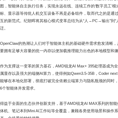
图，智能体自主执行任务，实现永远在线、连续工作的‘数字员工’模
标、显示器等传统人机交互设备不再是必备组件，取而代之的是通
互的新范式。纪朝晖将其核心模式变革总结为从“人→PC→输出”到“
迁。
OpenClaw的热潮让人们对于智能体主机的基础硬件需求愈发清晰
要拥有足够大容量的统一内存以便加载推理能力出色的本地模型和
作为支撑这一变革的算力基石，AMD锐龙AI Max+ 395处理器成
属显存以及强大的端侧AI算力，使得例如Qwen3.5-35B，Coder 
能够在本地化部署，彻底打破完全依赖云端算力与隐私瓶颈的同时
6个智能体并发需求。
得益于全面的生态伙伴创新支持，基于AMD锐龙AI MAX系列的智
体机、笔记本到Mini AI工作站等全覆盖，兼顾各类使用场景和操