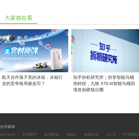
大家都在看
航天合作落子美的冰箱，冰箱行
知乎拆机研究所｜拆穿智能马桶
业的竞争格局被改写？
伪科技，九牧 X70 AI智能马桶四
项首创硬核出圈
合作媒体:
sinaTech
新浪硬件
新浪数码
搜狐IT
网易科技
21CN
中华网科