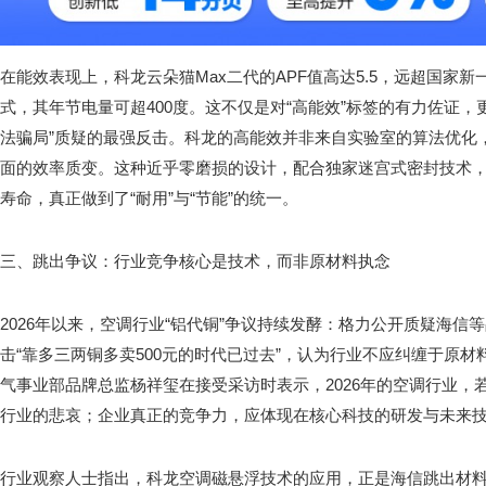
在能效表现上，科龙云朵猫Max二代的APF值高达5.5，远超国家新
式，其年节电量可超400度。这不仅是对“高能效”标签的有力佐证，
法骗局”质疑的最强反击。科龙的高能效并非来自实验室的算法优化
面的效率质变。这种近乎零磨损的设计，配合独家迷宫式密封技术
寿命，真正做到了“耐用”与“节能”的统一。
三、跳出争议：行业竞争核心是技术，而非原材料执念
2026年以来，空调行业“铝代铜”争议持续发酵：格力公开质疑海信
击“靠多三两铜多卖500元的时代已过去”，认为行业不应纠缠于原
气事业部品牌总监杨祥玺在接受采访时表示，2026年的空调行业，
行业的悲哀；企业真正的竞争力，应体现在核心科技的研发与未来
行业观察人士指出，科龙空调磁悬浮技术的应用，正是海信跳出材