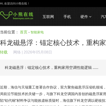
Hi, 欢迎访问小熊在线！
互联网
手机
硬件
汽
当前位置：
首页
-
智能家电
科龙磁悬浮：锚定核心技术，重构家
转载
网络
| 2026年05月08日
科龙磁悬浮：锚定核心技术，重构家用空调性能逻辑
......
近期，海信与天瑞重工签署合作协议，双方聚焦磁悬浮压缩机领域
局前沿节能技术的关键一步，与旗下科龙空调国内首创的磁悬浮家用
陷“铝代铜”材料争议与能效虚标质疑时，海信旗下科龙空调以硬核