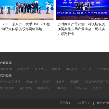
BOE（京东方）携手UNESCO推
历时两月严苛评测：科沃斯双奖
动亚太科学俱乐部网络落地
加冕奥维云网产业峰会，硬核实
力领跑行业
合作媒体:
sinaTech
新浪硬件
新浪数码
搜狐IT
网易科技
21CN
中华网科
友情链接:
咔么电影工业网
驱动之家
DOIT
北青网
电脑报
TOMPDA智能手机
华北新闻网
猫扑数码
樱桃社区
360OS社区
智能公会
更多>>
关于我们
|
联系方式
|
版权声明