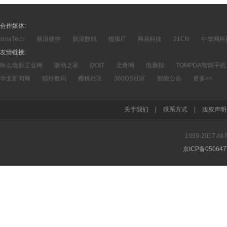
合作媒体:
sinaTech
新浪硬件
新浪数码
搜狐IT
网易科技
21CN
中华网科
友情链接:
咔么电影工业网
驱动之家
DOIT
北青网
电脑报
TOMPDA智能手机
华北新闻网
猫扑数码
樱桃社区
360OS社区
智能公会
更多>>
关于我们
|
联系方式
|
版权声明
1999-2017 A
京ICP备05064