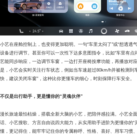
小艺在座舱控制上，也变得更加聪明。一句“车里太闷了”或“想透透
设备进行调节。甚至你可以一次性下达多意图指令，比如“车里有点
艺能同步响应，一边调节车窗，一边打开座椅按摩功能，再播放对
是，小艺会实时关注行车状态，例如当车速超过80km/h并被检测到
快，建议关闭车窗”，这种比你更懂车的细心，时刻保障行车安全。
不仅是出行助手，更是懂你的“灵魂伙伴”
漫长旅途最怕枯燥，搭载全新大脑的小艺，把陪伴感拉满。小艺全
话、小艺搜歌、方言自由说四大能力，从实用助手进阶为更懂你的“
懂，更记得住，能牢牢记住你的专属称呼、性格、喜好、用车习惯