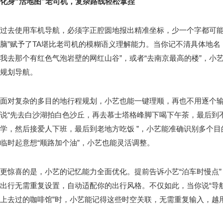
化身“活地图”老司机，复杂路
线
轻松拿捏
过去使用车机导航，必须字正腔圆地报出精准坐标，少一个字都可能
脑”赋予了TA堪比老司机的模糊语义理解能力。当你记不清具体地名
我去那个有红色气泡岩壁的网红山谷”，或者“去南京最高的楼”，小艺
规划导航。
面对复杂的多目的地行程规划，小艺也能一键理顺，再也不用逐个
说“先去白沙湖拍白色沙丘，再去慕士塔格峰脚下喝下午茶，最后到不
学，然后接爱人下班，最后到老地方吃饭 ”，小艺能准确识别多个
临时起意想“顺路加个油”，小艺也能灵活调整。
更惊喜的是，小艺的记忆能力全面优化。提前告诉小艺“泊车时慢点”
出行无需重复设置，自动适配你的出行风格。不仅如此，当你说“导航
上去过的咖啡馆”时，小艺能记得这些时空关联，无需重复输入，越