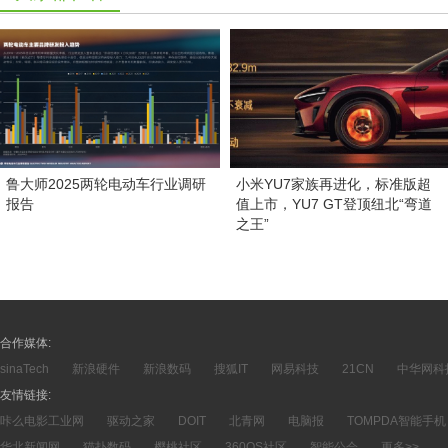
鲁大师2025两轮电动车行业调研
小米YU7家族再进化，标准版超
报告
值上市，YU7 GT登顶纽北“弯道
之王”
合作媒体:
sinaTech
新浪硬件
新浪数码
搜狐IT
网易科技
21CN
中华网科
友情链接:
咔么电影工业网
驱动之家
DOIT
北青网
电脑报
TOMPDA智能手机
华北新闻网
猫扑数码
樱桃社区
360OS社区
智能公会
更多>>