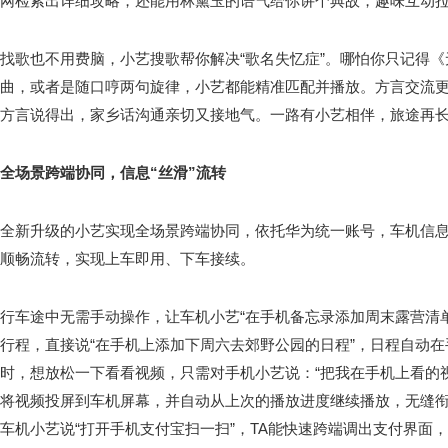
网检索出详细攻略，还能用林黛玉的语气给你讲个典故，趣味互动
找歌也不用费脑，小艺搜歌帮你解决“歌名失忆症”。哪怕你只记得
曲，或者是随口哼两句旋律，小艺都能精准匹配并播放。方言交流更是
方言说得出，家乡话沟通亲切又接地气。一路有小艺相伴，旅途再
全场景跨端
协同
，信息“丝滑”流转
全新升级的小艺实现全场景跨端协同，依托华为统一账号，车机信
顺畅流转，实现上车即用、下车接续。
行车途中无需手动操作，让车机小艺“在手机备忘录添加周末露营清
行程，直接说“在手机上添加下周六去郊野公园的日程”，日程自动
时，想放松一下看看视频，只需对手机小艺说：“把我在手机上看的
将视频投屏到车机屏幕，并自动从上次的播放进度继续播放，无缝
车机小艺说“打开手机支付宝扫一扫”，TA能快速跨端调出支付界面