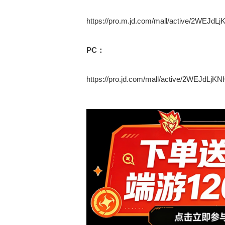
https://pro.m.jd.com/mall/active/2WEJ
PC：
https://pro.jd.com/mall/active/2WEJdL