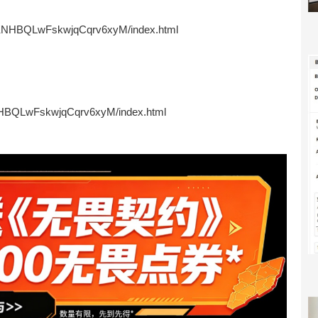
dLjKNHBQLwFskwjqCqrv6xyM/index.html
jKNHBQLwFskwjqCqrv6xyM/index.html