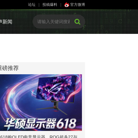
论坛
|
投稿爆料
|
官方微博
声新闻
重磅推荐
618购OLED电竞显示器，ROG超杀27与