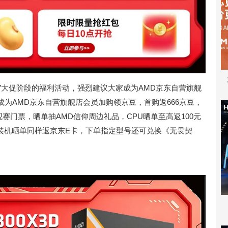
红”大促阶段的福利活动，强烈建议大家成为AMD京东自营旗舰
为AMD京东自营旗舰店会员加购领京豆，首购返666京豆，
观赛门票，晒单抽AMD信仰周边礼品，CPU晒单至高返100元
组装机晒单同样返京东E卡，下单指定型号还可兑换《无畏契