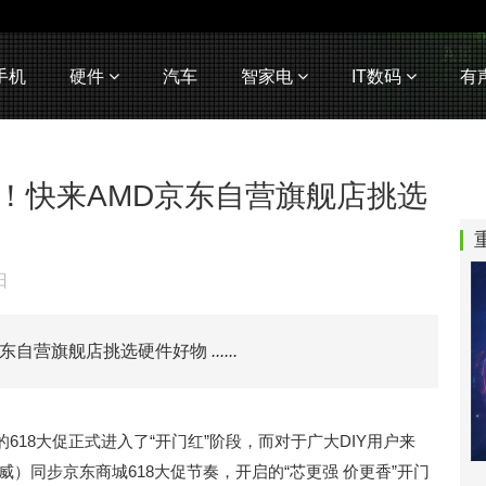
手机
硬件
汽车
智家电
IT数码
有
时！快来AMD京东自营旗舰店挑选
日
京东自营旗舰店挑选硬件好物
......
18大促正式进入了“开门红”阶段，而对于广大DIY用户来
）同步京东商城618大促节奏，开启的“芯更强 价更香”开门