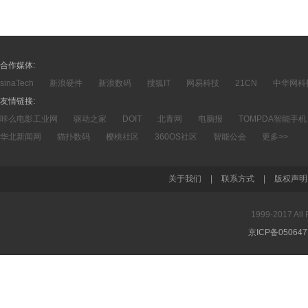
合作媒体:
sinaTech
新浪硬件
新浪数码
搜狐IT
网易科技
21CN
中华网科
友情链接:
咔么电影工业网
驱动之家
DOIT
北青网
电脑报
TOMPDA智能手机
华北新闻网
猫扑数码
樱桃社区
360OS社区
智能公会
更多>>
关于我们
|
联系方式
|
版权声明
1999-2017 A
京ICP备05064