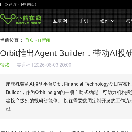
Hi, 欢迎访问小熊在线！
互联网
手机
硬件
汽
当前位置：
首页
-
IT新闻
Orbit推出Agent Builder，带动
转载
美通社
| 2026-06-03 20:00
屡获殊荣的AI投研平台Orbit Financial Technology今日
Builder，作为Orbit Insight的一项自助式功能，可助
建投产级别的投研智能体。 以往需要数周定制开发的工作流
成，......