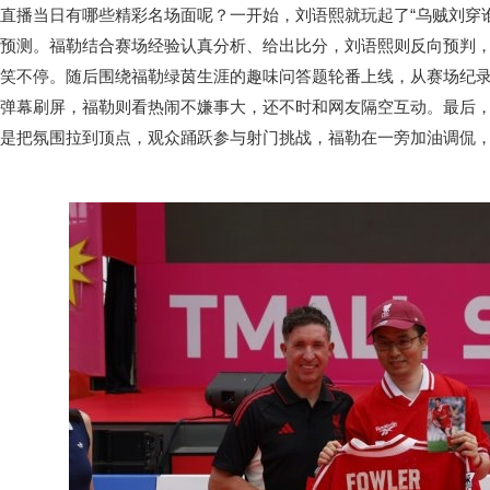
直播当日有哪些精彩名场面呢？一开始，刘语熙就玩起了“乌贼刘穿
预测。福勒结合赛场经验认真分析、给出比分，刘语熙则反向预判
笑不停。随后围绕福勒绿茵生涯的趣味问答题轮番上线，从赛场纪
弹幕刷屏，福勒则看热闹不嫌事大，还不时和网友隔空互动。最后
是把氛围拉到顶点，观众踊跃参与射门挑战，福勒在一旁加油调侃