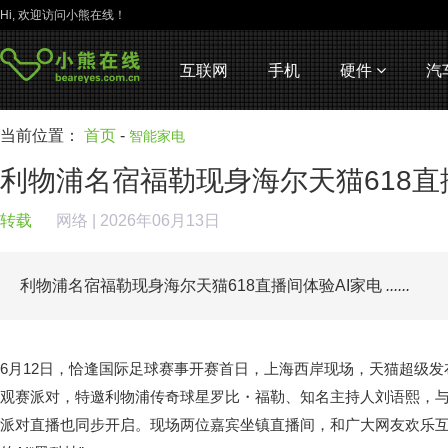
Hi, 欢迎访问小熊在线！
互联网
手机
硬件
汽
当前位置：
首页
-
智能家电
利物浦名宿福勒现身海尔天猫618直
转载
网络
| 2026年06月13日
利物浦名宿福勒现身海尔天猫618直播间体验AI家电
......
6月12日，恰逢国际足球赛事开赛首日，上海西岸现场，天猫超级发
观赛派对，特邀利物浦传奇球星罗比・福勒、知名主持人刘语熙，
派对直播也同步开启。现场两位嘉宾坐镇直播间，和广大网友欢乐