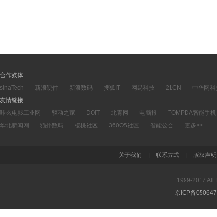
合作媒体:
sinaTech
新浪硬件
新浪数码
搜狐IT
网易科技
21CN
中华网科
友情链接:
咔么电影工业网
驱动之家
DOIT
北青网
电脑报
TOMPDA智能手机
华北新闻网
猫扑数码
樱桃社区
360OS社区
智能公会
更多>>
关于我们
|
联系方式
|
版权声明
1999-2017 A
京ICP备05064