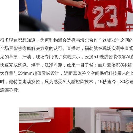
很多球迷都想知道，为何利物浦会选择与海尔合作？这场冠军之间
全场景智慧家庭解决方案的认可。直播时，福勒就在现场实测中直
见的草渍、汗渍，现场专门做了实测演示，云溪5.0洗烘套装依靠AI
快速完成洗涤、烘干，洗净即穿，效果一目了然；面对云溪630冰箱，
大容量与594mm超薄零嵌设计，近距离体验全空间保鲜科技带来
时，他特意走动换位，只为感受AI人感控风技术，15秒速冷、30
连连称赞。