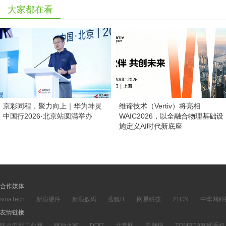
大家都在看
京彩同程，聚力向上｜华为坤灵
维谛技术（Vertiv）将亮相
中国行2026·北京站圆满举办
WAIC2026，以全融合物理基础设
施定义AI时代新底座
合作媒体:
sinaTech
新浪硬件
新浪数码
搜狐IT
网易科技
21CN
中华网科
友情链接:
咔么电影工业网
驱动之家
DOIT
北青网
电脑报
TOMPDA智能手机