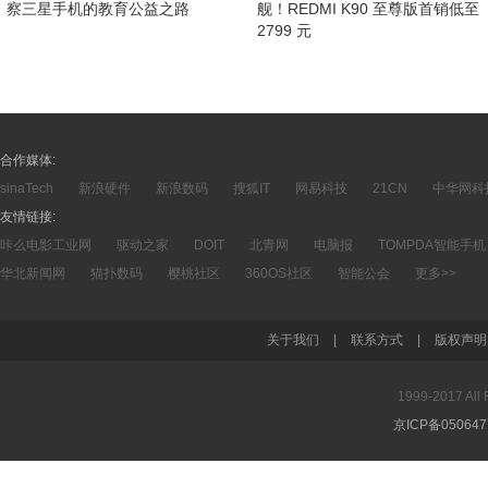
察三星手机的教育公益之路
舰！REDMI K90 至尊版首销低至
2799 元
合作媒体:
sinaTech
新浪硬件
新浪数码
搜狐IT
网易科技
21CN
中华网科
友情链接:
咔么电影工业网
驱动之家
DOIT
北青网
电脑报
TOMPDA智能手机
华北新闻网
猫扑数码
樱桃社区
360OS社区
智能公会
更多>>
关于我们
|
联系方式
|
版权声明
1999-2017 A
京ICP备05064