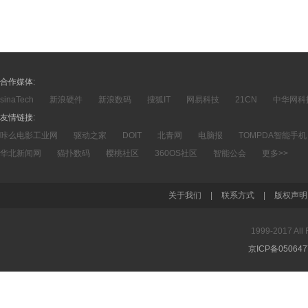
合作媒体:
sinaTech
新浪硬件
新浪数码
搜狐IT
网易科技
21CN
中华网科
友情链接:
咔么电影工业网
驱动之家
DOIT
北青网
电脑报
TOMPDA智能手机
华北新闻网
猫扑数码
樱桃社区
360OS社区
智能公会
更多>>
关于我们
|
联系方式
|
版权声明
1999-2017 A
京ICP备05064