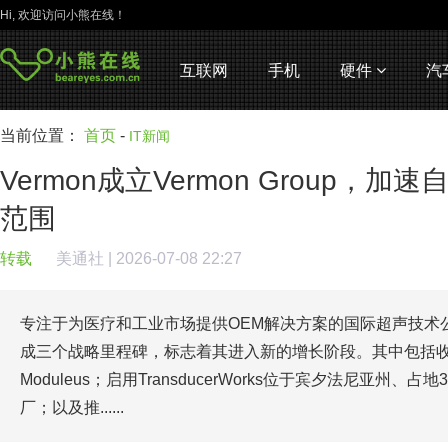
Hi, 欢迎访问小熊在线！
互联网
手机
硬件
汽
当前位置：
首页
-
IT新闻
Vermon成立Vermon Group，
范围
转载
美通社
| 2026-07-08 22:27
专注于为医疗和工业市场提供OEM解决方案的国际超声技术公司Ve
成三个战略里程碑，标志着其进入新的增长阶段。其中包括收
Moduleus；启用TransducerWorks位于宾夕法尼亚州、占
厂；以及推......