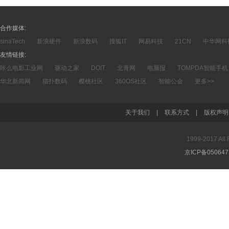
合作媒体:
sinaTech
新浪硬件
新浪数码
搜狐IT
网易科技
21CN
中华网科
友情链接:
咔么电影工业网
驱动之家
DOIT
北青网
电脑报
TOMPDA智能手机
华北新闻网
猫扑数码
樱桃社区
360OS社区
智能公会
更多>>
关于我们
|
联系方式
|
版权声明
1999-2017 A
京ICP备05064