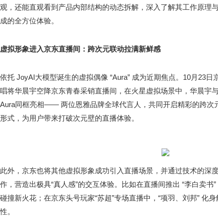
观，还能直观看到产品内部结构的动态拆解，深入了解其工作原理
成的全方位体验。
虚拟
形象
进入
京东
直播间：跨次元联动拉满新鲜感
依托 JoyAI大模型诞生的虚拟偶像 “Aura” 成为近期焦点。10月
唱将华晨宇空降京东青春采销直播间，在火星虚拟场景中，华晨宇与京东
Aura同框亮相—— 两位恩雅品牌全球代言人，共同开启精彩的跨
形式，为用户带来打破次元壁的直播体验。
此外，京东也将其他虚拟形象成功引入直播场景，并通过技术的深
作，营造出极具“真人感”的交互体验。比如在直播间推出 “李白卖书
碰撞新火花；在京东头号玩家“苏超”专场直播中，“项羽、刘邦” 化
性。