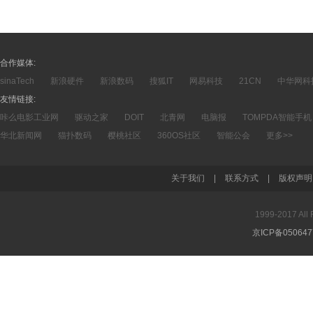
合作媒体:
sinaTech
新浪硬件
新浪数码
搜狐IT
网易科技
21CN
中华网科
友情链接:
咔么电影工业网
驱动之家
DOIT
北青网
电脑报
TOMPDA智能手机
华北新闻网
猫扑数码
樱桃社区
360OS社区
智能公会
更多>>
关于我们
|
联系方式
|
版权声明
1999-2017 A
京ICP备05064