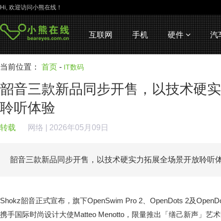
Hi, 欢迎访问小熊在线！
互联网
手机
硬件
汽
当前位置：
首页
-
IT数码
韶音三款新品同步开售，以技术硬实
聆听体验
转载
网络
| 2026年05月09日
韶音三款新品同步开售，以技术硬实力拓展全场景开放聆听
Shokz韶音正式宣布，旗下OpenSwim Pro 2、OpenDots 2及Ope
携手国际时尚设计大使Matteo Menotto，限量推出「缮己新声