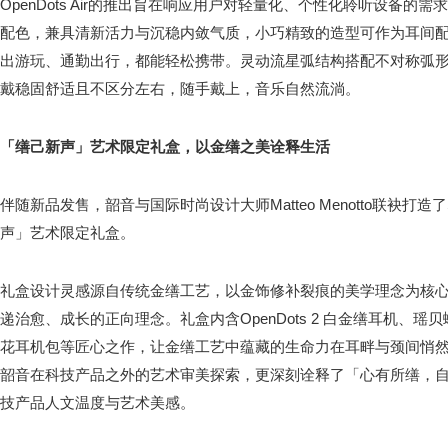
OpenDots Air的推出旨在响应用户对轻量化、个性化聆听设备
配色，兼具清新活力与沉稳内敛气质，小巧精致的造型可作为耳间
出游玩、通勤出行，都能轻松携带。灵动流星弧结构搭配不对称弧
戴稳固舒适且不区分左右，随手戴上，音乐自然流淌。
「缮己新声」艺术限定礼盒，以金缮之美诠释生活
伴随新品发售，韶音与国际时尚设计大师Matteo Menotto联袂打造了Shokz
声」艺术限定礼盒。
礼盒设计灵感源自传统金缮工艺，以金饰修补裂痕的美学理念为核
递治愈、成长的正向理念。礼盒内含OpenDots 2 白金缮耳机、
花耳机包等匠心之作，让金缮工艺中蕴藏的生命力在耳畔与颈间悄
韶音在科技产品之外的艺术审美探索，更深刻诠释了「心有所缮，
技产品人文温度与艺术美感。