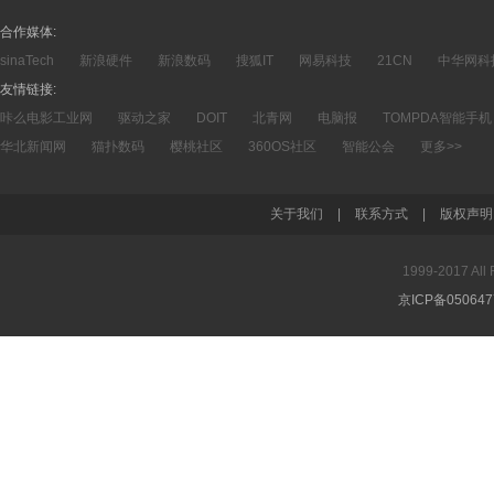
合作媒体:
sinaTech
新浪硬件
新浪数码
搜狐IT
网易科技
21CN
中华网科
友情链接:
咔么电影工业网
驱动之家
DOIT
北青网
电脑报
TOMPDA智能手机
华北新闻网
猫扑数码
樱桃社区
360OS社区
智能公会
更多>>
关于我们
|
联系方式
|
版权声明
1999-2017 A
京ICP备05064