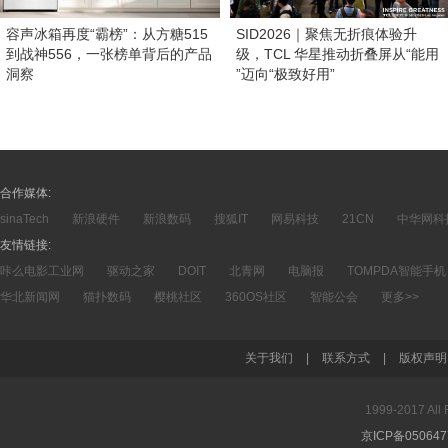
容声冰箱再度“霸榜”：从方糖515
SID2026｜聚焦无折痕体验升
到战神556，一张榜单背后的产品
级，TCL 华星推动折叠屏从“能用
洞察
”迈向“极致好用”
合作媒体:
sinaTech
新浪硬件
新浪数码
搜狐IT
网易科技
21CN
中华网科
友情链接:
咔么电影工业网
驱动之家
DOIT
北青网
电脑报
TOMPDA智能手机
华北新闻网
猫扑数码
樱桃社区
360OS社区
智能公会
更多>>
关于我们
|
联系方式
|
版权声明
1999-2017 A
京ICP备05064