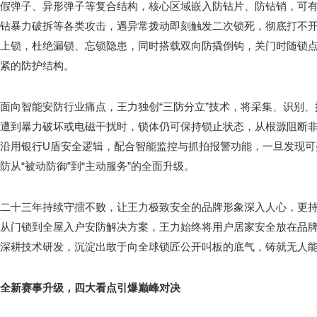
假弹子、异形弹子等复合结构，核心区域嵌入防钻片、防钻销，可
钻暴力破拆等各类攻击，遇异常拨动即刻触发二次锁死，彻底打不
上锁，杜绝漏锁、忘锁隐患，同时搭载双向防撬倒钩，关门时随锁
紧的防护结构。
面向智能安防行业痛点，王力独创“三防分立”技术，将采集、识别
遭到暴力破坏或电磁干扰时，锁体仍可保持锁止状态，从根源阻断
沿用银行U盾安全逻辑，配合智能监控与抓拍报警功能，一旦发现可
防从“被动防御”到“主动服务”的全面升级。
二十三年持续守擂不败，让王力极致安全的品牌形象深入人心，更
从门锁到全屋入户安防解决方案，王力始终将用户居家安全放在品
深耕技术研发，沉淀出敢于向全球锁匠公开叫板的底气，铸就无人
全新赛事升级，四大看点引爆巅峰对决