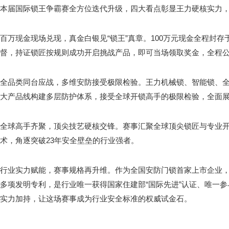
本届国际锁王争霸赛全方位迭代升级，四大看点彰显王力硬核实力
百万现金现场兑现，真金白银见“锁王”真章。100万元现金全程封
督，持证锁匠按规则成功开启挑战产品，即可当场领取奖金，全程
全品类同台应战，多维安防接受极限检验。王力机械锁、智能锁、
大产品线构建多层防护体系，接受全球开锁高手的极限检验，全面
全球高手齐聚，顶尖技艺硬核交锋。赛事汇聚全球顶尖锁匠与专业
术，角逐突破23年安全壁垒的行业强者。
行业实力赋能，赛事规格再升维。作为全国安防门锁首家上市企业，王力
多项发明专利，是行业唯一获得国家住建部“国际先进”认证、唯一
实力加持，让这场赛事成为行业安全标准的权威试金石。