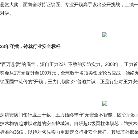
悬赏大奖，面向全球持证锁匠、专业开锁高手发出公开挑战，上演
对决。
23年守擂，铸就行业安全标杆
“百万悬赏”的底气，源自王力23年不败的安防实力。2003年，王力首
奖金从1万元提升至100万元，全球数千名顶尖锁匠轮番应战，始终
锁匠圈中流传的“开锁，王力门锁除外”普遍共识，正是行业对王力
深耕安防门锁行业三十载，王力始终坚守“无安全不智能，随心所欲
技术构筑起难以逾越的安全护城河。自研超C级圆柱体锁芯，防技术开
标准的36倍，以绝对领先实力重新定义行业安全标杆。其锁芯外部采