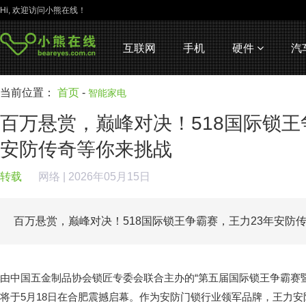
Hi, 欢迎访问小熊在线！
互联网
手机
硬件
汽
当前位置：
首页
-
智能家电
百万悬赏，巅峰对决！518国际锁王
安防传奇等你来挑战
转载
网络
| 2026年05月15日
百万悬赏，巅峰对决！518国际锁王争霸赛，王力23年安防
由中国五金制品协会锁匠专委会联合主办的“第五届国际锁王争霸赛
将于5月18日在合肥震撼启幕。作为安防门锁行业领军品牌，王力安