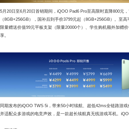
5月20日至6月20日首销期间，iQOO Pad6 Pro至高限时直降800元
（8GB+256GB），国补后到手价3799元起（8GB+256GB）。
限量赠送价值99元平板支架（限量20000个）、学生购机额外加赠价
享。
同期发布的iQOO TWS 5i，带来50小时续航、超低42ms全链路
并适配众多游戏的电竞声效，是一款超长续航真无线游戏耳机。iQOO T