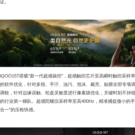
证。
iQOO15T搭载“新一代超感操控”，超感触控芯片至高瞬时触控采样率
的软件优化，针对多指、手汗、油污、泡沫、戴壳、贴膜全部专项
调校，针对边缘误触、轮盘灵敏度进行像素级优化，关键时刻不掉链子。
的行业第一梯队。超感陀螺仪采样率至高400Hz，精准捕捉微小的
合一”的压枪快感。