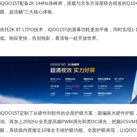
iQOO15T配备2K 144Hz珠峰屏，搭载与京东方深度联合研发的Q
眼、超流畅”三大核心体验。
依托2K 8T LTPO技术，iQOO15T的屏幕功耗更加平衡，同时实现1
低、响应更快，告别拖影，看清每一处开放世界。
iQOO15T定制了从硬件到软件的全面护眼方案：圆偏振光硬件护
润。再加上2592Hz全亮度高频PWM调光和类DC调光，把频闪SVM
眼，系统级内置接近10项全天候护眼功能。全面护眼表现，让iQOO1