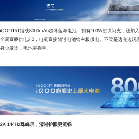
iQOO15T搭载8000mAh超薄蓝海电池，拥有100W超快闪充，还
全局直驱供电2.0，电流直接绕过电池给主板供电。不管是边充边
身少发烫，电池零损耗。
2K 144Hz珠峰屏，清晰护眼更流畅