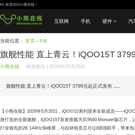
Hi, 欢迎访问小熊在线！
互联网
手机
硬件
汽
当前位置：
首页
-
手机
旗舰性能 直上青云！iQOO15T 37
小熊在线
科技船长
| 2026年05月20日
旗舰性能 直上青云！iQOO15T 3799元起正式发布
......
【小熊在线】2026年5月20日，iQOO15系列迎来全新成员——iQ
身打造的全新旗舰，iQOO15T首发搭载天玑9500 Monster版
行业领先的2K 144Hz珠峰屏，与自研电竞芯片Q3强强联手，带来包括“