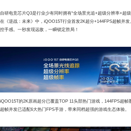
自研电竞芯片Q3是行业少有同时拥有“全场景光追+超级分辨率+超
在《逆战：未来》中，iQOO15T行业首发2K超分+144FPS超帧并发
控手感。一秒发现远敌，一瞬锁定胜局！
iQOO15T的2K原画超分已覆盖TOP 11头部热门游戏，144FPS超帧
超帧并发已适配6大热门FPS手游，带来同档超强的游戏生态体验。