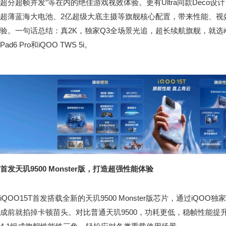
超分超帧并发”等在内的绝佳游戏视效体验。更有Ultra同款Deco设计、
超薄蓝海大电池、2亿超级大底主摄等旗舰核心配置，带来性能、视
验。一句话总结：真2K，独家Q3全场景光追，超长续航旗舰，就选iQ
Pad6 Pro和iQOO TWS 5i。
首发天玑9500 Monster版，打造超强性能体验
iQOO15T首发搭载全新的天玑9500 Monster版芯片，通过iQ
成前就掐掉卡顿苗头。对比普通天玑9500，功耗更低，稳帧性能提升34%。