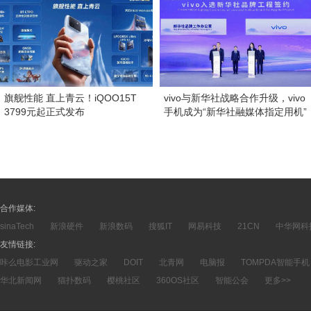
旗舰性能 直上青云！iQOO15T
vivo与新华社战略合作升级，vivo
3799元起正式发布
手机成为“新华社融媒体指定用机”
合作媒体:
sinaTech
新浪硬件
新浪数码
搜狐IT
网易科技
21CN
中华网科
友情链接:
咔么电影工业网
驱动之家
DOIT
北青网
电脑报
TOMPDA智能手机
华北新闻网
猫扑数码
樱桃社区
360OS社区
智能公会
更多>>