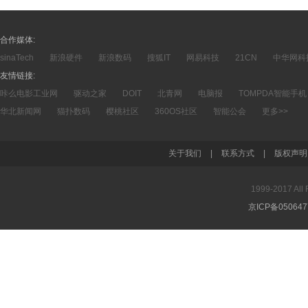
合作媒体:
sinaTech
新浪硬件
新浪数码
搜狐IT
网易科技
21CN
中华网科
友情链接:
咔么电影工业网
驱动之家
DOIT
北青网
电脑报
TOMPDA智能手机
华北新闻网
猫扑数码
樱桃社区
360OS社区
智能公会
更多>>
关于我们
|
联系方式
|
版权声明
1999-2017 A
京ICP备05064