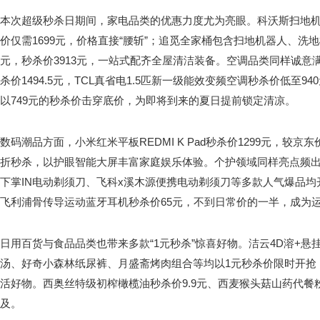
本次超级秒杀日期间，家电品类的优惠力度尤为亮眼。科沃斯扫地机器人X
价仅需1699元，价格直接“腰斩”；追觅全家桶包含扫地机器人、洗地
元，秒杀价3913元，一站式配齐全屋清洁装备。空调品类同样诚意
杀价1494.5元，TCL真省电1.5匹新一级能效变频空调秒杀价低至
以749元的秒杀价击穿底价，为即将到来的夏日提前锁定清凉。
数码潮品方面，小米红米平板REDMI K Pad秒杀价1299元，较京
折秒杀，以护眼智能大屏丰富家庭娱乐体验。个护领域同样亮点频出
下掌IN电动剃须刀、飞科x溪木源便携电动剃须刀等多款人气爆品均
飞利浦骨传导运动蓝牙耳机秒杀价65元，不到日常价的一半，成为
日用百货与食品品类也带来多款“1元秒杀”惊喜好物。洁云4D溶+
汤、好奇小森林纸尿裤、月盛斋烤肉组合等均以1元秒杀价限时开抢
活好物。西奥丝特级初榨橄榄油秒杀价9.9元、西麦猴头菇山药代餐
及。