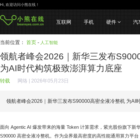
Hi, 欢迎访问小熊在线！
互联网
手机
硬件
汽
当前位置：
首页
-
人工智能
领航者峰会2026｜新华三发布S90
为AI时代构筑极致澎湃算力底座
转载
网络
| 2026年05月23日
领航者峰会2026｜新华三发布S90000高密全液冷整机 为
面向 Agentic AI 爆发带来的海量 Token 计算需求，紫光股份
S90000 高密全液冷整机。作为业界最高密度的高性能通用算力平台，