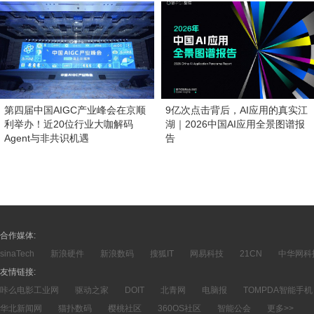
第四届中国AIGC产业峰会在京顺
9亿次点击背后，AI应用的真实江
利举办！近20位行业大咖解码
湖｜2026中国AI应用全景图谱报
Agent与非共识机遇
告
合作媒体:
sinaTech
新浪硬件
新浪数码
搜狐IT
网易科技
21CN
中华网科
友情链接:
咔么电影工业网
驱动之家
DOIT
北青网
电脑报
TOMPDA智能手机
华北新闻网
猫扑数码
樱桃社区
360OS社区
智能公会
更多>>