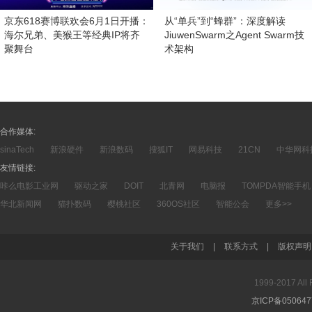
京东618赛博联欢会6月1日开播：
从“单兵”到“蜂群”：深度解读
海尔兄弟、美猴王等经典IP将齐
JiuwenSwarm之Agent Swarm技
聚舞台
术架构
合作媒体:
sinaTech
新浪硬件
新浪数码
搜狐IT
网易科技
21CN
中华网科
友情链接:
咔么电影工业网
驱动之家
DOIT
北青网
电脑报
TOMPDA智能手机
华北新闻网
猫扑数码
樱桃社区
360OS社区
智能公会
更多>>
关于我们
|
联系方式
|
版权声明
1999-2017 A
京ICP备05064