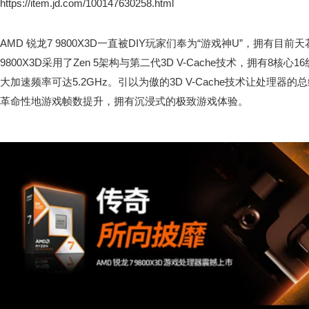
https://item.jd.com/100147630258.html
AMD 锐龙7 9800X3D一直被DIY玩家们奉为“游戏神U”，拥有目
9800X3D采用了Zen 5架构与第二代3D V-Cache技术，拥有8核心
大加速频率可达5.2GHz。引以为傲的3D V-Cache技术让处理器
革命性地游戏帧数提升，拥有沉浸式的极致游戏体验。