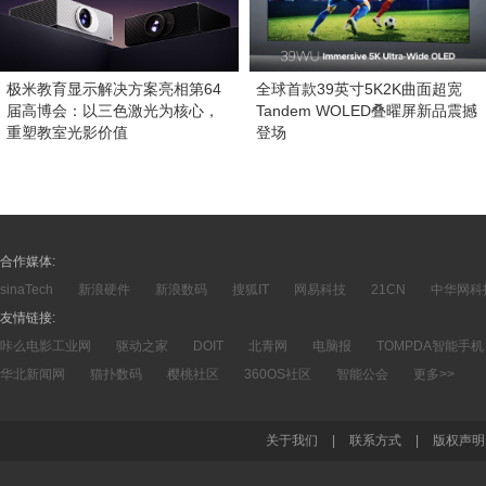
极米教育显示解决方案亮相第64
全球首款39英寸5K2K曲面超宽
届高博会：以三色激光为核心，
Tandem WOLED叠曜屏新品震撼
重塑教室光影价值
登场
合作媒体:
sinaTech
新浪硬件
新浪数码
搜狐IT
网易科技
21CN
中华网科
友情链接:
咔么电影工业网
驱动之家
DOIT
北青网
电脑报
TOMPDA智能手机
华北新闻网
猫扑数码
樱桃社区
360OS社区
智能公会
更多>>
关于我们
|
联系方式
|
版权声明