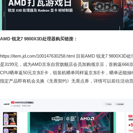
AMD 锐龙7 9800X3D处理器购买链接：
https://item.jd.com/100147630258.html
目前AMD 锐龙7 9800X
是3199元，成为AMD京东自营旗舰店会员加购领京豆，首购返666
CPU晒单返50元京东E卡，组装机晒单同样返京东E卡，晒单还能
指定产品即有机会兑换《无畏契约》无畏点券，详情可以前往活动