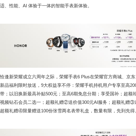
适、性能、AI 体验于一体的智能手表新体验。
恰逢新荣耀成立六周年之际，荣耀手表6 Plus在荣耀官方商城、京
新品福利限时放送，9大权益享不停：荣耀手机持机用户专享至高200
带；以旧换新最高补贴500元；至高6期免息分期；享受国补；超额礼
视频钻石会员二选一；超额礼赠②送价值300元AI服务；超额礼赠③‌
超额礼赠④限量赠送100份张雪两名表带礼盒，数量有限，先到先得