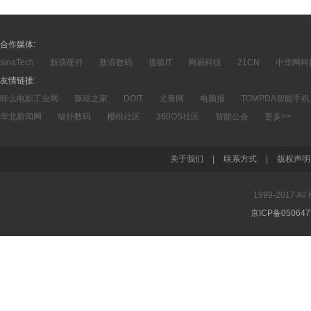
合作媒体:
sinaTech
新浪硬件
新浪数码
搜狐IT
网易科技
21CN
中华网科
友情链接:
咔么电影工业网
驱动之家
DOIT
北青网
电脑报
TOMPDA智能手机
华北新闻网
猫扑数码
樱桃社区
360OS社区
智能公会
更多>>
关于我们
|
联系方式
|
版权声明
1999-2017 A
京ICP备05064