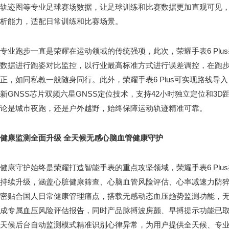
轨迹图等专业足球赛场数据，让足球训练和比赛数据更加直观可见
析能力，适配日常训练和比赛场景。
专业跑步一直是荣耀在运动领域的传统强项，此次，荣耀手表6 Plu
数据进行跑姿对比监控，以行业最高标准方式进行误差调控，在跑
正，如同私教一般随身同行。此外，荣耀手表6 Plus可实现路线导
新GNSS芯片双频六星GNSS定位技术，支持42小时独立定位和3
论是城市夜跑，还是户外越野，始终保障运动轨迹精准可靠。
健康监测全面升级 全天候无感心脑血管健康守护
健康守护始终是荣耀打造智能手表的重点攻坚领域，荣耀手表6 Plu
持续升级，涵盖心脏健康筛查、心脑血管风险评估、心率减速力防
密贴合国人日常健康管理痛点，搭载无感动态血压趋势监测功能，
成专属血压风险评估报告，同时产品脉搏波房颤、早搏提示功能已
天候后台自动监测模式精准识别心律异常，为用户提供全天候、专