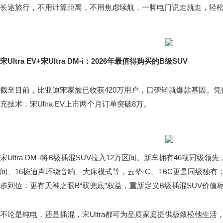
长途旅行，不用计算距离，不用焦虑续航，一脚电门说走就走，轻
宋Ultra EV+宋Ultra DM-i：2026年最值得购买的B级SUV
截至目前，比亚迪宋家族已收获420万用户，口碑铸就爆款基因。
充技术，宋Ultra EV上市两个月订单突破8万。
宋Ultra DM-i将B级插混SUV拉入12万区间。新车拥有46项同级领
间、16扬迪声环绕音响、大床模式等，云辇-C、TBC更是同级独有
步到位；更有天神之眼B“双兜底”权益，重新定义B级插混SUV价值
不论是纯电，还是插混，宋Ultra都可为品质家庭提供极致松弛生活，