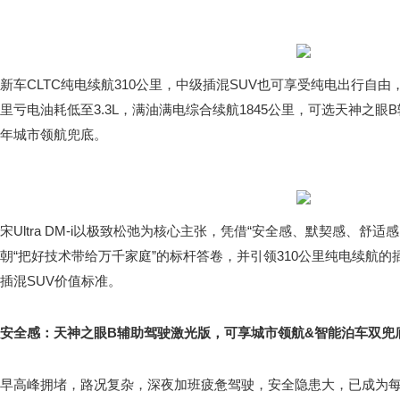
新车CLTC纯电续航310公里，中级插混SUV也可享受纯电出行自由
里亏电油耗低至3.3L，满油满电综合续航1845公里，可选天神之
年城市领航兜底。
宋Ultra DM-i以极致松弛为核心主张，凭借“安全感、默契感、舒
朝“把好技术带给万千家庭”的标杆答卷，并引领310公里纯电续航的插
插混SUV价值标准。
安全感：天神之眼B辅助驾驶激光版，可享城市领航&智能泊车双兜
早高峰拥堵，路况复杂，深夜加班疲惫驾驶，安全隐患大，已成为每个通