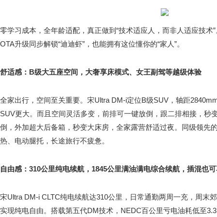
零学习成本，全年龄适配，真正做到“技术适应人，而非人适应技术”。 此
OTA升级同步解锁“迪迪虾”，也能拥有这位懂你的“家人”。
舒适感：B级大五座空间，大奢享床模式、女王副驾等越级体验
全家出行，空间至关重要。宋Ultra DM-i定位B级SUV，轴距28
SUV更大。而且空间灵活多变，前排可一键放倒，跟二排相接，秒
倒，外加超大后备箱，秒变大床房，全家露营舒适过夜。同级领先
热、电动腿托，长途旅行不疲惫。
自由感：310公里纯电续航，1845公里满油满电综合续航，插混也
宋Ultra DM-i CLTC纯电续航达310公里，日常通勤两周一充，
实现纯电自由。搭载第五代DM技术，NEDC百公里亏电油耗低至3.3