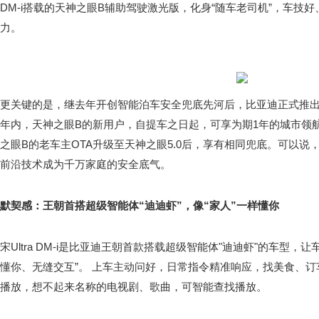
DM-i搭载的天神之眼B辅助驾驶激光版，化身“随车老司机”，车技
力。
更关键的是，继去年开创智能泊车安全兜底先河后，比亚迪正式推
年内，天神之眼B的新用户，自提车之日起，可享为期1年的城市领
之眼B的老车主OTA升级至天神之眼5.0后，享有相同兜底。可以
前沿技术成为千万家庭的安全底气。
默契感：王朝首搭超级智能体“迪迪虾”，像“家人”一样懂你
宋Ultra DM-i是比亚迪王朝首款搭载超级智能体"迪迪虾"的车型，
懂你、无缝交互”。 上车主动问好，日常指令精准响应，找美食、
播放，想不起来名称的电视剧、歌曲，可智能查找播放。