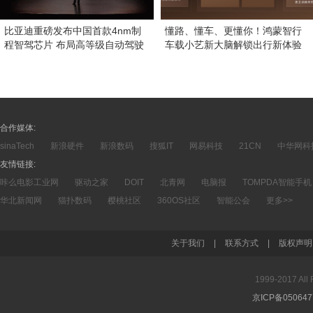
比亚迪重磅发布中国首款4nm制
懂路、懂车、更懂你！鸿蒙智行
程智驾芯片 布局高等级自动驾驶
车载小艺新大脑解锁出行新体验
合作媒体:
sinaTech
新浪硬件
新浪数码
搜狐IT
网易科技
21CN
中华网科
友情链接:
咔么电影工业网
驱动之家
DOIT
北青网
电脑报
TOMPDA智能手机
华北新闻网
猫扑数码
樱桃社区
360OS社区
智能公会
更多>>
关于我们
|
联系方式
|
版权声明
1999-2017 A
京ICP备05064