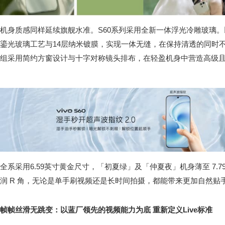
机身质感同样延续旗舰水准。S60系列采用全新一体浮光冷雕玻璃
鎏光玻璃工艺与14层纳米镀膜，实现一体无缝，在保持清透的同时
组采用简约方窗设计与十字对称镜头排布，在轻盈机身中营造高级
全系采用6.59英寸黄金尺寸，「初夏绿」及「仲夏夜」机身薄至 7.
润 R 角，无论是单手刷视频还是长时间拍摄，都能带来更加自然贴
帧帧丝滑无跳变：以蓝厂领先的视频能力为底 重新定义Live标准