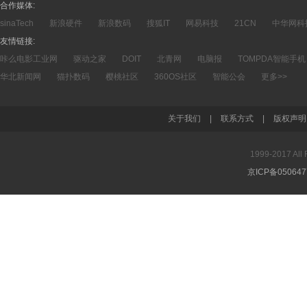
合作媒体:
sinaTech
新浪硬件
新浪数码
搜狐IT
网易科技
21CN
中华网科
友情链接:
咔么电影工业网
驱动之家
DOIT
北青网
电脑报
TOMPDA智能手机
华北新闻网
猫扑数码
樱桃社区
360OS社区
智能公会
更多>>
关于我们
|
联系方式
|
版权声明
1999-2017 A
京ICP备05064