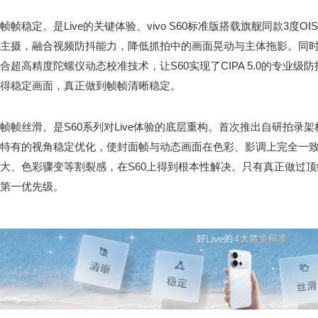
帧帧稳定。是Live的关键体验。vivo S60标准版搭载旗舰同款3度O
主摄，融合视频防抖能力，降低抓拍中的画面晃动与主体拖影。同时配
合超高精度陀螺仪动态校准技术，让S60实现了CIPA 5.0的专业级
得稳定画面，真正做到帧帧清晰稳定。
帧帧丝滑。是S60系列对Live体验的底层重构。首次推出自研拍录
特有的视角稳定优化，使封面帧与动态画面在色彩、影调上完全一致。
大、色彩骤变等割裂感，在S60上得到根本性解决。只有真正做过
第一优先级。