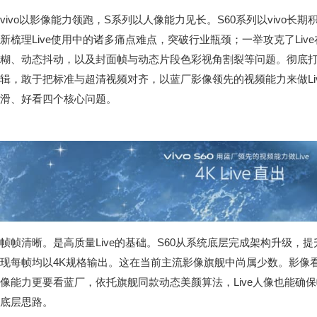
vivo以影像能力领跑，S系列以人像能力见长。S60系列以vivo
新梳理Live使用中的诸多痛点难点，突破行业瓶颈；一举攻克了Li
糊、动态抖动，以及封面帧与动态片段色彩视角割裂等问题。彻底打破
辑，敢于把标准与超清视频对齐，以蓝厂影像领先的视频能力来做Li
滑、好看四个核心问题。
帧帧清晰。是高质量Live的基础。S60从系统底层完成架构升级，
现每帧均以4K规格输出。这在当前主流影像旗舰中尚属少数。影像看
像能力更要看蓝厂，依托旗舰同款动态美颜算法，Live人像也能确
底层思路。