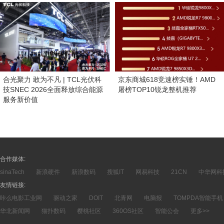
合光聚力 敢为不凡 | TCL光伏科
京东商城618竞速榜实锤！AMD
技SNEC 2026全面释放综合能源
屠榜TOP10锐龙整机推荐
服务新价值
合作媒体:
sinaTech
新浪硬件
新浪数码
搜狐IT
网易科技
21CN
中华网科
友情链接:
咔么电影工业网
驱动之家
DOIT
北青网
电脑报
TOMPDA智能手机
华北新闻网
猫扑数码
樱桃社区
360OS社区
智能公会
更多>>