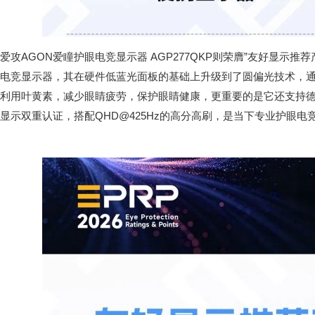
爱攻AGON爱瞳护眼电竞显示器 AGP277QKP则荣膺”友好显示推
电竞显示器，其在硬件低蓝光面板的基础上升级到了圆偏光技术，
利用叶黄素，减少眼睛疲劳，保护眼睛健康，更重要的是它还支持德国
显示双重认证，搭配QHD@425Hz的高分高刷，是当下专业护眼电