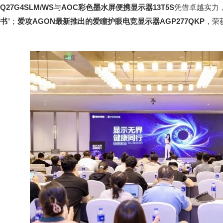
Q27G4SLM/WS
与
AOC
彩色墨水屏便携显示器
13T5S
凭借卓越实力
书
”；
爱攻
AGON
最新推出的爱瞳护眼电竞显示器
AGP277QKP
，荣