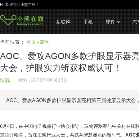
Hi, 欢迎访问小熊在线！
互联网
手机
硬件
汽
当前位置：
首页
-
硬件
AOC、爱攻AGON多款护眼显示器
大会，护眼实力斩获权威认可！
转载
网络
| 2026年06月08日
AOC、爱攻AGON多款护眼显示器亮相第三届健康显示大
6月4日，由中国电子视像行业协会指导，瑞物评测室与中关村在线
京拉开帷幕，旨在汇聚行业人士，共筑AI智慧显示的新时代。
AOC