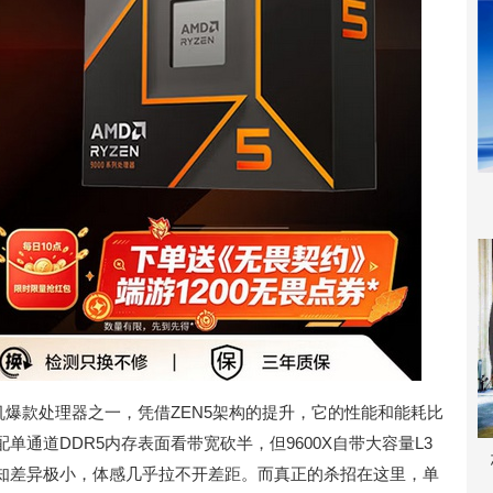
热的攒机爆款处理器之一，凭借ZEN5架构的提升，它的性能和能耗比
通道DDR5内存表面看带宽砍半，但9600X自带大容量L3
知差异极小，体感几乎拉不开差距。而真正的杀招在这里，单