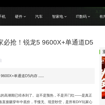
手机
硬件
汽车
智家电
IT数码
有
家必抢！锐龙5 9600X+单通道D5
日
9600X+单通道D5内存
......
最猛的高潮期已经杀到了。这不是预热，不是开门红——是真正
格直接砸穿年中底价，手慢无、现货秒空，是所有DIY玩家心