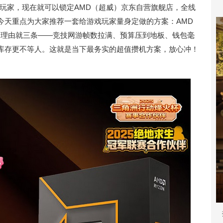
IY玩家，现在就可以锁定AMD（超威）京东自营旗舰店，全线
今天重点为大家推荐一套给游戏玩家量身定做的方案：AMD
5内存。理由就三条——竞技网游帧数拉满、预算压到地板、钱包毫
库存更不等人。这就是当下最务实的超值攒机方案，放心冲！