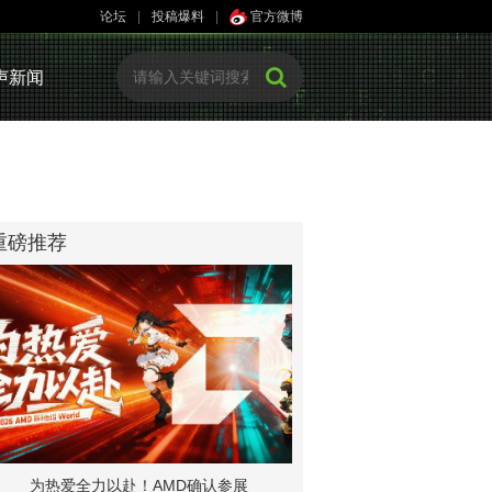
论坛
|
投稿爆料
|
官方微博
声新闻
重磅推荐
为热爱全力以赴！AMD确认参展