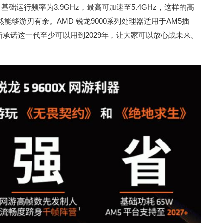
础运行频率为3.9GHz，最高可加速至5.4GHz，这样的高
够游刃有余。AMD 锐龙9000系列处理器适用于AM5插
MD最新承诺这一代至少可以用到2029年，让大家可以放心战未来。