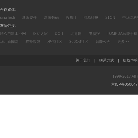
合作媒体:
sinaTech
新浪硬件
新浪数码
搜狐IT
网易科技
21CN
中华网科
友情链接:
咔么电影工业网
驱动之家
DOIT
北青网
电脑报
TOMPDA智能手机
华北新闻网
猫扑数码
樱桃社区
360OS社区
智能公会
更多>>
关于我们
|
联系方式
|
版权声明
1999-2017 A
京ICP备05064