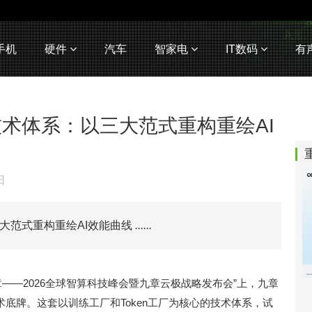
手机
硬件
汽车
智家电
IT数码
有
技术体系：以三大范式重构重绘AI
日
大范式重构重绘AI效能曲线
......
新章——2026全球智算科技峰会暨九章云极战略发布会”上，九章
术底牌。这套以训练工厂和Token工厂为核心的技术体系，试