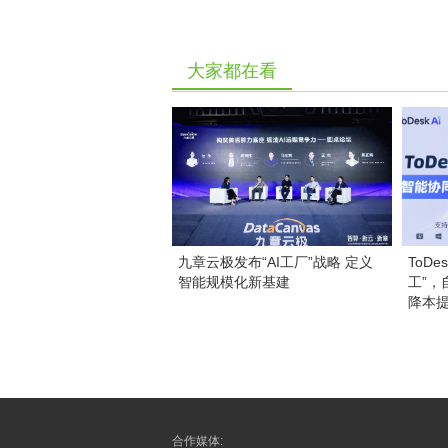
大家都在看
九章云极发布“AI工厂”战略 定义
ToD
智能规模化新基建
工”
降本
合作媒体: