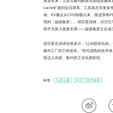
展望未来，九章云极判断推理基础设施将
cache扩展到会话谱系、工具状态等更
储、KV搬运从CPU卸载出来，推进异构
用的「超级集群」。胡宗星强调，10万亿
群作为算力底座支撑——超级集群正在成
胡宗星在演讲结尾表示：“让AI获得自由
极AI工厂的工程使命。”依托成熟的技术
面迈入高效、集约的工业化新阶段。
标签：
九章云极
AI工厂技术体系