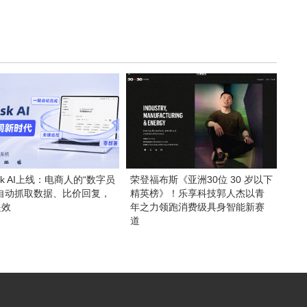
esk AI上线：电商人的“数字员
荣登福布斯《亚洲30位 30 岁以下
，自动抓取数据、比价回复，
精英榜》！乐享科技郭人杰以青
提效
年之力领跑消费级具身智能新赛
道