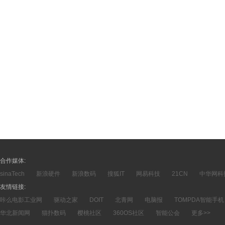
合作媒体:
sinaTech
新浪硬件
新浪数码
搜狐IT
网易科技
21CN
中华网科
友情链接:
咔么电影工业网
驱动之家
DOIT
北青网
电脑报
TOMPDA智能手机
华北新闻网
猫扑数码
樱桃社区
360OS社区
智能公会
更多>>