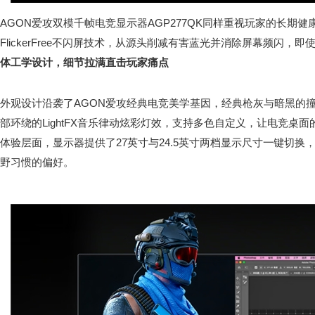
AGON爱攻双模千帧电竞显示器AGP277QK同样重视玩家的长期
FlickerFree不闪屏技术，从源头削减有害蓝光并消除屏幕频闪
体工学设计，细节拉满直击玩家痛点
外观设计沿袭了AGON爱攻经典电竞美学基因，经典枪灰与暗黑的
部环绕的LightFX音乐律动炫彩灯效，支持多色自定义，让电竞桌
体验层面，显示器提供了27英寸与24.5英寸两档显示尺寸一键切
野习惯的偏好。