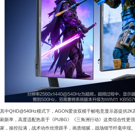
其中QHD@540Hz模式下，AGON爱攻双模千帧电竞显示器提供2K
刷新率，高度适配热衷于《PUBG》《三角洲行动》这类综合性更强
家，操控拉满，战术动作丝滑跟手，画质细腻，战场细节纤毫毕现