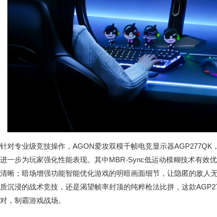
针对专业级竞技操作，AGON爱攻双模千帧电竞显示器AGP277Q
进一步为玩家强化性能表现。其中MBR-Sync低运动模糊技术有
清晰；暗场增强功能智能优化游戏的明暗画面细节，让隐匿的敌人无
质沉浸的战术竞技，还是渴望帧率封顶的纯粹枪法比拼，这款AGP2
对，制霸游戏战场。