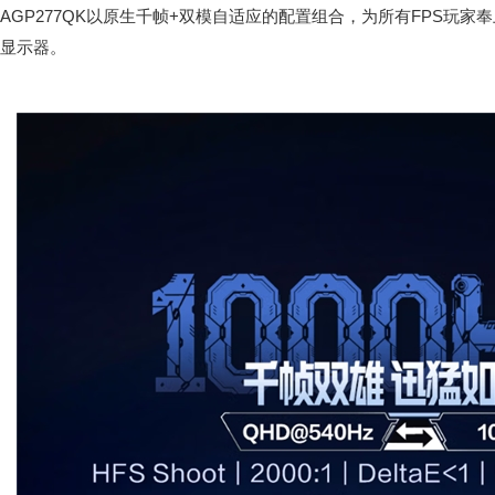
AGP277QK以原生千帧+双模自适应的配置组合，为所有FPS玩
显示器。