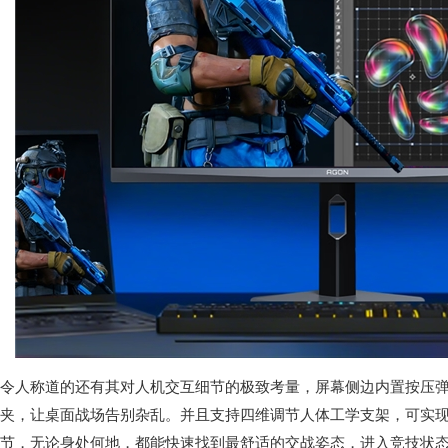
令人称道的还有其对人机交互细节的极致考量，屏幕侧边内置按压
夹，让桌面战场告别杂乱。并且支持四维调节人体工学支架，可实
节，无论身处何地，都能快速找到最舒适的交战姿态，进入竞技状态。接