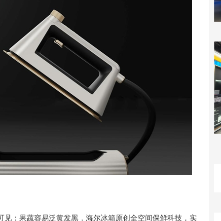
可见：果蔬容易泛黄发黑，海尔冰箱原创全空间保鲜科技，实