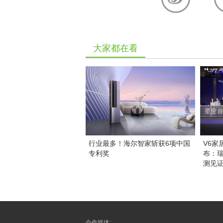
大家都在看
行业最多！海尔智家斩获6项中国
V6家
专利奖
布：
测见
合作媒体: