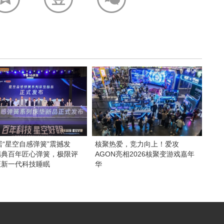
居“星空自感弹簧”震撼发
核聚热爱，竞力向上！爱攻
瑞典百年匠心弹簧，极限评
AGON亮相2026核聚变游戏嘉年
证新一代科技睡眠
华