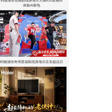
利物浦名宿福勒现身海尔天猫618直播间
体验AI家电
利物浦传奇球星福勒现身海尔京东超品日