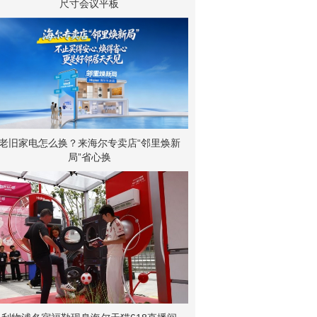
尺寸会议平板
老旧家电怎么换？来海尔专卖店“邻里焕新
局”省心换