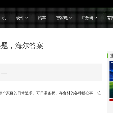
手机
硬件
汽车
智家电
IT数码
有
难题，海尔答案
案
......
每个家庭的日常追求。可日常备餐、存食材的各种糟心事，总