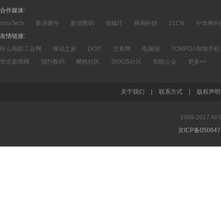
合作媒体:
sinaTech
新浪硬件
新浪数码
搜狐IT
网易科技
21CN
中华网科
友情链接:
咔么电影工业网
驱动之家
DOIT
北青网
电脑报
TOMPDA智能手机
华北新闻网
猫扑数码
樱桃社区
360OS社区
智能公会
更多>>
关于我们
|
联系方式
|
版权声明
1999-2017 A
京ICP备05064