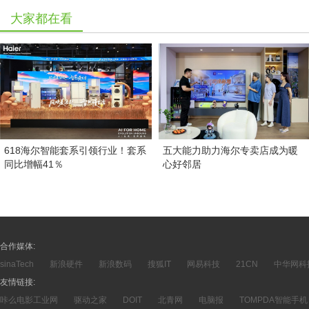
大家都在看
618海尔智能套系引领行业！套系
五大能力助力海尔专卖店成为暖
同比增幅41％
心好邻居
合作媒体:
sinaTech
新浪硬件
新浪数码
搜狐IT
网易科技
21CN
中华网科
友情链接:
咔么电影工业网
驱动之家
DOIT
北青网
电脑报
TOMPDA智能手机