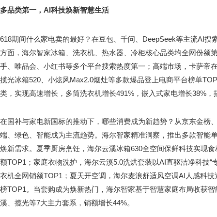
多品类第一，
AI
科技焕新智慧生活
618期间什么家电卖的最好？在豆包、千问、DeepSeek等主流A
方面，海尔智家冰箱、洗衣机、热水器、冷柜核心品类均全网份额
手、唯品会、小红书等多个平台搜索热度第一；高端市场，卡萨帝在
揽光冰箱520、小炫风Max2.0烟灶等多款爆品登上电商平台榜单T
类，实现高速增长，多筒洗衣机增长491%，嵌入式家电增长38%，搭
在国补与家电新国标的推动下，哪些消费成为新趋势？从京东金榜、
端、绿色、智能成为主流趋势。海尔智家精准洞察，推出多款智能单
焕新需求。夏季厨房烹饪，海尔云溪冰箱630全空间保鲜科技实现
额TOP1；家庭衣物洗护，海尔云溪5.0洗烘套装以AI直驱洁净科技
衣机全网销额TOP1；夏天开空调，海尔麦浪舒适风空调AI人感科
榜TOP1。当套购成为焕新热门，海尔智家基于智慧家庭布局收获智能
溪、揽光等7大主力套系，销额增长44%。