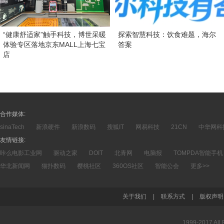
“健康舒适家”触手科技，博世采暖
探索智慧科技：饮食难题，海尔
体验专区落地京东MALL上海七宝
答案
店
合作媒体:
sinaTech
新浪硬件
新浪数码
搜狐IT
网易科技
21CN
中华网科
友情链接:
咔么电影工业网
驱动之家
DOIT
北青网
电脑报
TOMPDA智能手机
华北新闻网
猫扑数码
樱桃社区
360OS社区
智能公会
更多>>
关于我们
|
联系方式
|
版权声明
1999-2017 A