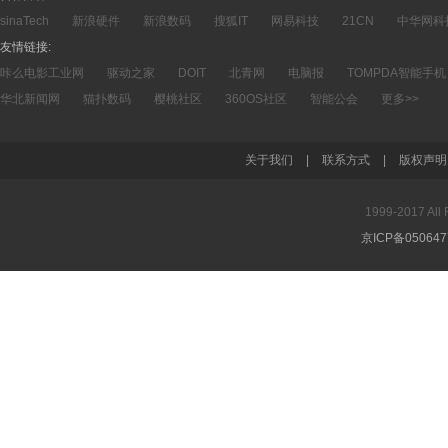
sinaTech
新浪硬件
新浪数码
搜狐IT
网易科技
21CN
中华网科
友情链接:
咔么电影工业网
驱动之家
DOIT
北青网
电脑报
TOMPDA智能手机
华北新闻网
猫扑数码
樱桃社区
360OS社区
智能公会
更多>>
关于我们
|
联系方式
|
版权声明
1999-2017 A
京ICP备05064