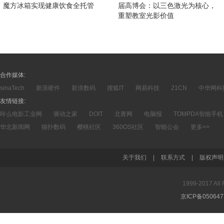
魔方冰箱实现健康饮食全托管
届高博会：以三色激光为核心，
重塑教室光影价值
合作媒体:
sinaTech
新浪硬件
新浪数码
搜狐IT
网易科技
21CN
中华网科
友情链接:
咔么电影工业网
驱动之家
DOIT
北青网
电脑报
TOMPDA智能手机
华北新闻网
猫扑数码
樱桃社区
360OS社区
智能公会
更多>>
关于我们
|
联系方式
|
版权声明
1999-2017 A
京ICP备05064