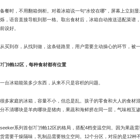
备餐时，不用翻箱倒柜。对着冰箱说一句“水饺在哪”，屏幕上立刻
烁，语音直接导航到那一格。取出食材后，冰箱自动推送适配菜谱
前设好。
从买到存，从找到做，这条链路里，用户需要主动操心的环节，被
7门9舱12区，每种食材都有位置
一台冰箱能装多少东西，从来不只是容积的问题。
很多家庭的冰箱，容量不小，但总是乱。孩子的零食和大人的食材
分不清哪块是羊肉哪块是猪肉，果蔬和海鲜挤在同一层，气味相互
seeker系列首创7门9舱12区的格局，搭配4档变温空间。因为果
货需要干燥隔味，乳制品需要独立空间。12个分区，对应的是12种