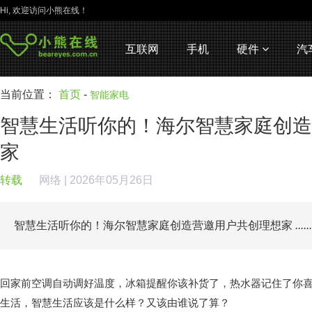
Hi, 欢迎访问小熊在线！
互联网
手机
硬件
汽
当前位置：
首页
-
智能家电
智慧生活听你的！海尔智慧家庭创造
家
转载
网络
| 2026年05月26日
智慧生活听你的！海尔智慧家庭创造营邀用户共创理想家
......
回家前空调自动调好温度，冰箱提醒你该补货了，热水器记住了你
生活，智慧生活应该是什么样？又该由谁说了算？