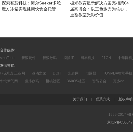
探索智慧科技：海尔Seeker多舱
极米教育显示解决方案亮相第64
魔方冰箱实现健康饮食全托管
届高博会：以三色激光为核心，
重塑教室光影价值
合作媒体:
sinaTech
新浪硬件
新浪数码
搜狐IT
网易科技
21CN
中华网科
友情链接:
咔么电影工业网
驱动之家
DOIT
北青网
电脑报
TOMPDA智能手机
华北新闻网
猫扑数码
樱桃社区
360OS社区
智能公会
更多>>
关于我们
|
联系方式
|
版权声明
1999-2017 A
京ICP备05064