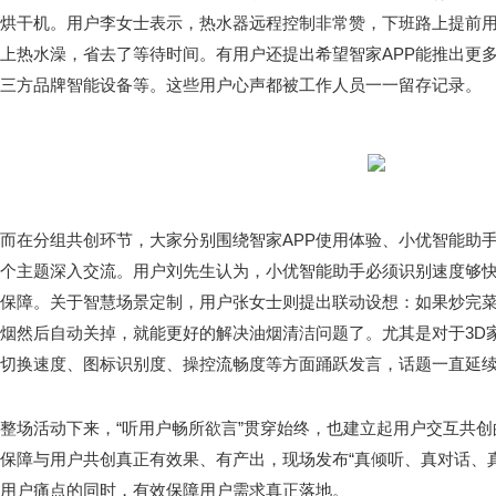
烘干机。用户李女士表示，热水器远程控制非常赞，下班路上提前用
上热水澡，省去了等待时间。有用户还提出希望智家APP能推出更
三方品牌智能设备等。这些用户心声都被工作人员一一留存记录。
而在分组共创环节，大家分别围绕智家APP使用体验、小优智能助手
个主题深入交流。用户刘先生认为，小优智能助手必须识别速度够
保障。关于智慧场景定制，用户张女士则提出联动设想：如果炒完
烟然后自动关掉，就能更好的解决油烟清洁问题了。尤其是对于3D
切换速度、图标识别度、操控流畅度等方面踊跃发言，话题一直延
整场活动下来，“听用户畅所欲言”贯穿始终，也建立起用户交互共
保障与用户共创真正有效果、有产出，现场发布“真倾听、真对话、真
用户痛点的同时，有效保障用户需求真正落地。