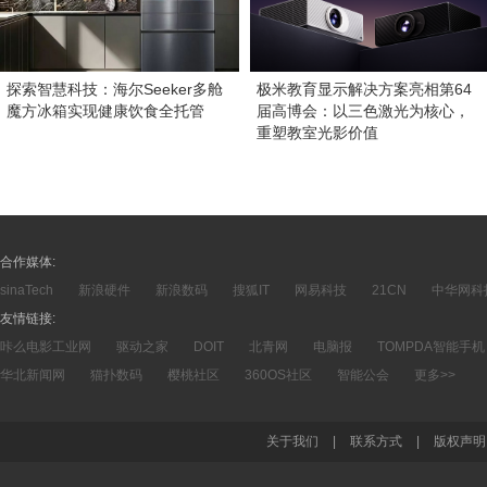
探索智慧科技：海尔Seeker多舱
极米教育显示解决方案亮相第64
魔方冰箱实现健康饮食全托管
届高博会：以三色激光为核心，
重塑教室光影价值
合作媒体:
sinaTech
新浪硬件
新浪数码
搜狐IT
网易科技
21CN
中华网科
友情链接:
咔么电影工业网
驱动之家
DOIT
北青网
电脑报
TOMPDA智能手机
华北新闻网
猫扑数码
樱桃社区
360OS社区
智能公会
更多>>
关于我们
|
联系方式
|
版权声明