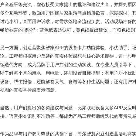
户全程平等交流，虚心接受大家提出的批评和建议声音，并探究原
多个互动环节，激励用户围绕居家生活痛点畅所欲言，深度探讨。
讨论小组，直面用户诉求，对需求落地全流程负责。活动现场准备
畅所欲言的“媒介”：蓝色纸表达认可，黄色纸提出建议，而粉色纸
另一方面，创造营聚焦智家APP的设备卡片功能体验、小优助手、场
论。工程师根据用户反馈的真实体验感想与核心诉求期待，进一步
续迭代方向，成为品牌于用户共创的生动实践。在专业人员引导下，
晰了解每个月的用水、用电量，还能设置目标提醒；有用户对小优
设备、帮忙报修，还能解答天气、食谱等各种生活问题；还有用户对
视图的真实掌控感表示满意。
当然，用户们提出的各类建议与问题，比如联动设备太多APP反应
接、语音指令识别不准确等，都成为产品工程师后续迭代的宝贵灵
作为品牌与用户双向奔赴的共创平台，海尔智慧家庭创造营活动将