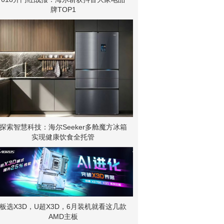
牌TOP1
探索智慧科技：海尔Seeker多舱魔方冰箱
实现健康饮食全托管
板选X3D，U超X3D，6月装机就看这几款
AMD主板