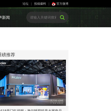
论坛
|
投稿爆料
|
官方微博
声新闻
重磅推荐
618开门红战报：海尔斩获抖音大家电品