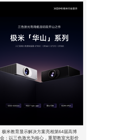
极米教育显示解决方案亮相第64届高博
会：以三色激光为核心，重塑教室光影价