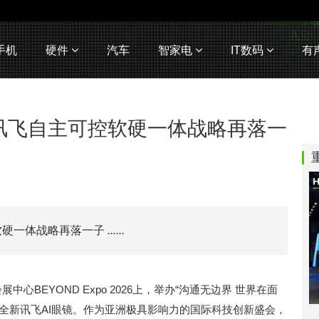
手机
硬件
汽车
智家电
IT数码
有
大讯飞自主可控软硬一体战略再落一
控软硬一体战略再落一子
......
心BEYOND Expo 2026上，举办“沟通无边界 世界在面
出全新讯飞AI眼镜。作为亚洲极具影响力的国际科技创新盛会，