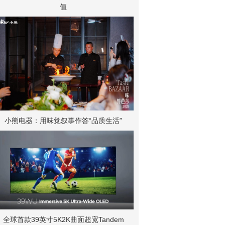
值
小熊电器：用味觉叙事作答“品质生活”
全球首款39英寸5K2K曲面超宽Tandem