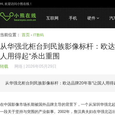
Hi, 欢迎访问小熊在线！
互联网
手机
硬件
汽
当前位置：
首页
-
IT数码
从华强北柜台到民族影像标杆：欧达品
人用得起”杀出重围
转载
网络
| 2026年05月29日
从华强北柜台到民族影像标杆：欧达品牌20年靠“让国人用得
在中国影像市场长期被国外品牌主导的背景下，一个从深圳华强北
一段关于坚持与突围的产业叙事。2002年，詹汉典夫妇在华强北迈