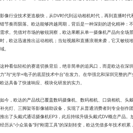
影像行业技术更迭极快，从DV时代到运动相机时代，再到直播时代
错节奏而陨落。欧达能够跨越周期，背后是一种深刻的进化精神：
需求。凭借对市场的敏锐洞察，欧达果断从单一摄像机产品向全场
时，欧达迅速推出运动相机；当短视频和直播浪潮来袭，它又敏锐
域。
这种看似轻松的赛道切换背后，绝非简单的追风口，而是欧达在深圳
力”与“光学+电子的底层技术中台”在发力。在华强北和深圳完整的
欧达具备了快速响应、模块化研发的实力。
如今，欧达的产品线已覆盖数码摄像机、数码相机、口袋相机、头
补光灯、三脚架等影像辅助设备，实现了从普通消费者到专业创作团队
推出了头戴式通话摄像机EP3，此后持续升级头戴式DV概念产品。
经历从“小众装备”到“刚需工具”的深刻转变，欧达凭借多年技术积