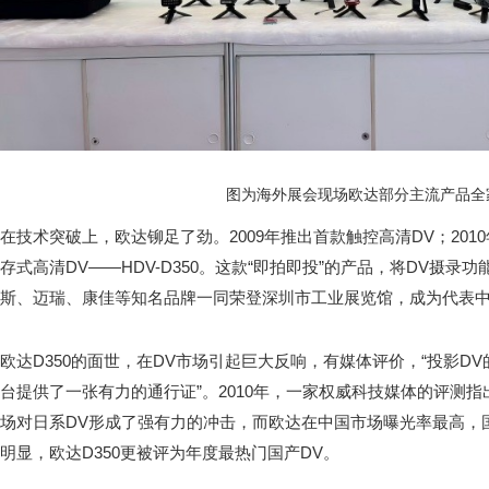
图为海外展会现场欧达部分主流产品全
在技术突破上，欧达铆足了劲。2009年推出首款触控高清DV；201
存式高清DV——HDV-D350。这款“即拍即投”的产品，将DV摄
斯、迈瑞、康佳等知名品牌一同荣登深圳市工业展览馆，成为代表
欧达D350的面世，在DV市场引起巨大反响，有媒体评价，“投影D
台提供了一张有力的通行证”。2010年，一家权威科技媒体的评测
场对日系DV形成了强有力的冲击，而欧达在中国市场曝光率最高，
明显，欧达D350更被评为年度最热门国产DV。