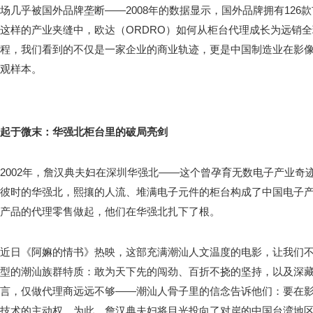
场几乎被国外品牌垄断——2008年的数据显示，国外品牌拥有126
这样的产业夹缝中，欧达（ORDRO）如何从柜台代理成长为远销
程，我们看到的不仅是一家企业的商业轨迹，更是中国制造业在影像领
观样本。
起于微末：华强北柜台里的破局亮剑
2002年，詹汉典夫妇在深圳华强北——这个曾孕育无数电子产业奇
彼时的华强北，熙攘的人流、堆满电子元件的柜台构成了中国电子
产品的代理零售做起，他们在华强北扎下了根。
近日《阿嫲的情书》热映，这部充满潮汕人文温度的电影，让我们
型的潮汕族群特质：敢为天下先的闯劲、百折不挠的坚持，以及深
言，仅做代理商远远不够——潮汕人骨子里的信念告诉他们：要在
技术的主动权。为此，詹汉典夫妇将目光投向了对岸的中国台湾地