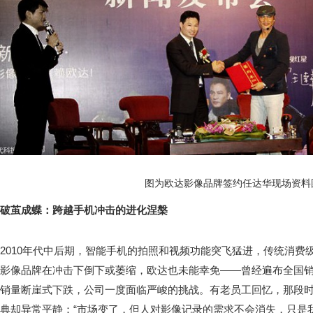
图为欧达影像品牌签约任达华现场资料
破茧成蝶：跨越手机冲击的进化涅槃
2010年代中后期，智能手机的拍照和视频功能突飞猛进，传统消费
影像品牌在冲击下倒下或萎缩，欧达也未能幸免——曾经遍布全国销
销量断崖式下跌，公司一度面临严峻的挑战。有老员工回忆，那段
典却异常平静：“市场变了，但人对影像记录的需求不会消失，只是