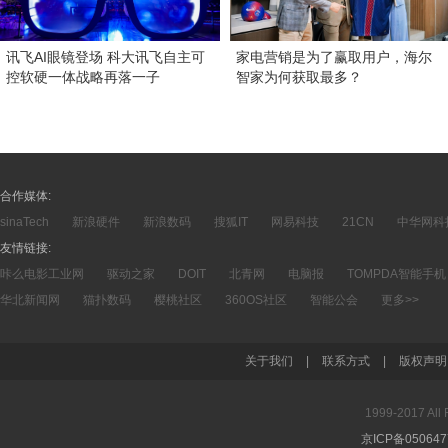
讯飞AI眼镜登场 科大讯飞自主可
家电营销是为了赢取用户，海尔
控软硬一体战略再落一子
智家为何获取最多？
合作媒体:
sinaTech
新浪硬件
新浪数码
搜狐IT
网易科技
21CN
中华网科
友情链接:
咔么电影工业网
驱动之家
DOIT
北青网
电脑报
TOMPDA智能手机
华北新闻网
猫扑数码
樱桃社区
360OS社区
智能公会
更多>>
关于我们
|
联系方式
|
版权声明
1999-2017 A
京ICP备05064