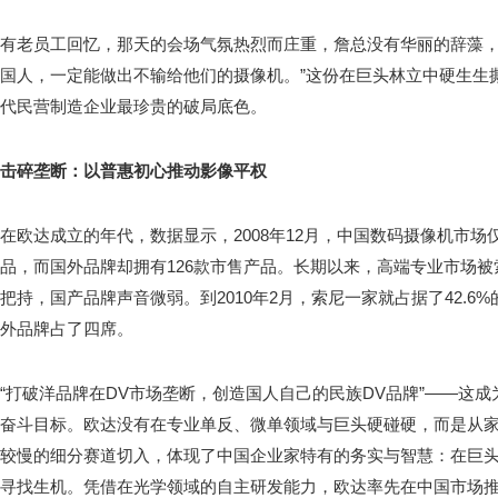
有老员工回忆，那天的会场气氛热烈而庄重，詹总没有华丽的辞藻，
国人，一定能做出不输给他们的摄像机。”这份在巨头林立中硬生生
代民营制造企业最珍贵的破局底色。
击碎垄断：以普惠初心推动影像平权
在欧达成立的年代，数据显示，2008年12月，中国数码摄像机市场
品，而国外品牌却拥有126款市售产品。长期以来，高端专业市场被
把持，国产品牌声音微弱。到2010年2月，索尼一家就占据了42.
外品牌占了四席。
“打破洋品牌在DV市场垄断，创造国人自己的民族DV品牌”——这
奋斗目标。欧达没有在专业单反、微单领域与巨头硬碰硬，而是从家
较慢的细分赛道切入，体现了中国企业家特有的务实与智慧：在巨
寻找生机。凭借在光学领域的自主研发能力，欧达率先在中国市场推