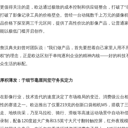
更值得关注的是，欧达通过极致的成本控制和供应链整合，打破了“
打破了影像记录工具的价格壁垒。曾经一台动辄数千上万元的摄像
品价格下探至两三千元区间，提供了高性价比的影像产品，让普通
能以极低门槛开启创作。
詹汉典夫妇曾对团队说：“我们做产品，首先要想着自己家里人用不用
权”的理念，正是欧达区别于单纯逐利企业的精神内核——好的科技
众生活的标配。
厚积薄发：于细节毫厘间坚守务实定力
在影像行业，技术迭代的速度决定了市场格局的变迁。消费级云台
性的赛道之一。欧达推出了仅重219克的创新口袋相机M5，搭载了
走、地铁街采，乃至马拉松、骑行、滑板等高速运动场景中自动补偿
录制，配备120度超大广角和3.5英寸大尺寸翻转触控屏，红外夜