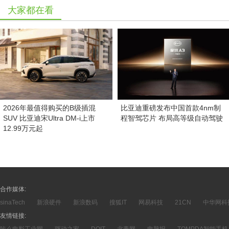
大家都在看
2026年最值得购买的B级插混
比亚迪重磅发布中国首款4nm制
SUV 比亚迪宋Ultra DM-i上市
程智驾芯片 布局高等级自动驾驶
12.99万元起
合作媒体:
sinaTech
新浪硬件
新浪数码
搜狐IT
网易科技
21CN
中华网科
友情链接: