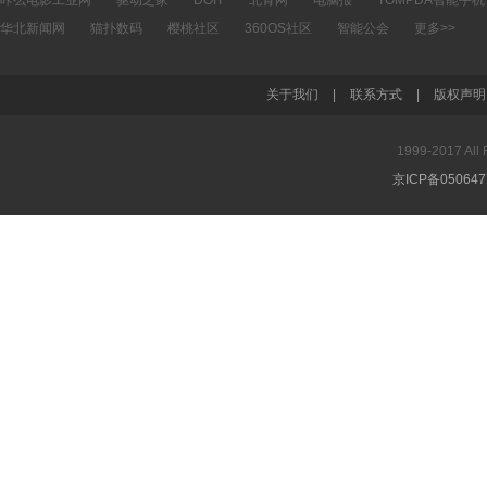
咔么电影工业网
驱动之家
DOIT
北青网
电脑报
TOMPDA智能手机
华北新闻网
猫扑数码
樱桃社区
360OS社区
智能公会
更多>>
关于我们
|
联系方式
|
版权声明
1999-2017 A
京ICP备05064