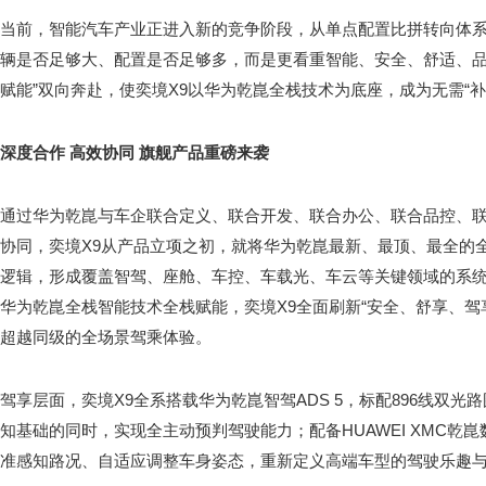
当前，智能汽车产业正进入新的竞争阶段，从单点配置比拼转向体
辆是否足够大、配置是否足够多，而是更看重智能、安全、舒适、品
赋能”双向奔赴，使奕境X9以华为乾崑全栈技术为底座，成为无需“补
深度合作 高效协同 旗舰产品重磅来袭
通过华为乾崑与车企联合定义、联合开发、联合办公、联合品控、
协同，奕境X9从产品立项之初，就将华为乾崑最新、最顶、最全的
逻辑，形成覆盖智驾、座舱、车控、车载光、车云等关键领域的系
华为乾崑全栈智能技术全栈赋能，奕境X9全面刷新“安全、舒享、驾享
超越同级的全场景驾乘体验。
驾享层面，奕境X9全系搭载华为乾崑智驾ADS 5，标配896线双
知基础的同时，实现全主动预判驾驶能力；配备HUAWEI XMC乾
准感知路况、自适应调整车身姿态，重新定义高端车型的驾驶乐趣