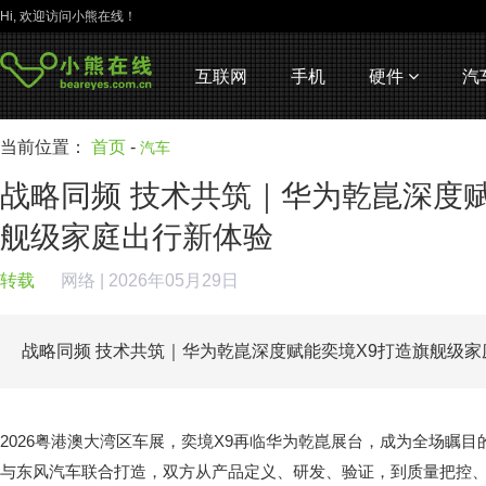
Hi, 欢迎访问小熊在线！
互联网
手机
硬件
汽
当前位置：
首页
-
汽车
战略同频 技术共筑｜华为乾崑深度赋
舰级家庭出行新体验
转载
网络
| 2026年05月29日
战略同频 技术共筑｜华为乾崑深度赋能奕境X9打造旗舰级
2026粤港澳大湾区车展，奕境X9再临华为乾崑展台，成为全场瞩
与东风汽车联合打造，双方从产品定义、研发、验证，到质量把控