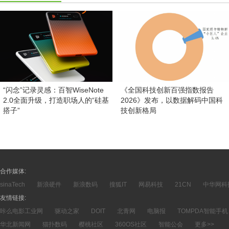
“闪念”记录灵感：百智WiseNote
《全国科技创新百强指数报告
2.0全面升级，打造职场人的“硅基
2026》发布，以数据解码中国科
搭子”
技创新格局
合作媒体:
sinaTech
新浪硬件
新浪数码
搜狐IT
网易科技
21CN
中华网科
友情链接:
咔么电影工业网
驱动之家
DOIT
北青网
电脑报
TOMPDA智能手机
华北新闻网
猫扑数码
樱桃社区
360OS社区
智能公会
更多>>