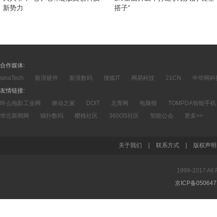
新势力
搭子”
合作媒体:
sinaTech
新浪硬件
新浪数码
搜狐IT
网易科技
21CN
中华网科
友情链接:
咔么电影工业网
驱动之家
DOIT
北青网
电脑报
TOMPDA智能手机
华北新闻网
猫扑数码
樱桃社区
360OS社区
智能公会
更多>>
关于我们
|
联系方式
|
版权声明
1999-2017 A
京ICP备05064