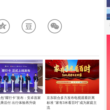
包“耀行卡”发布：安卓首家
京东联合多方发布电视观看距离
乘后付 出行体验再升级
标准 “家有3米看百吋”成为家庭主
流