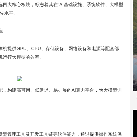
四大核心板块，标志着其在“AI基础设施、系统软件、大模型
领先水平。
座
机提供GPU、CPU、存储设备、网络设备和电源等配套部
机运行大模型的效率。
配，构建高可用、低延迟、易扩展的AI算力平台，为大模型训
、模型管理工具及开发工具链等软件能力，通过提供操作系统保