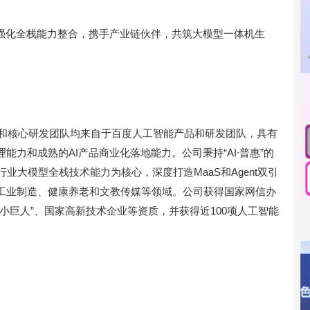
，强化全栈能力整合，携手产业链伙伴，共筑大模型一体机生
人和核心研发团队均来自于百度人工智能产品和研发团队，具有
力和成熟的AI产品商业化落地能力。公司秉持“AI∙普惠”的
以行业大模型全栈技术能力为核心，深度打造MaaS和Agent双引
工业制造、健康养老和文教传媒等领域。公司获得国家网信办
小巨人”、国家高新技术企业等资质，并获得近100项人工智能