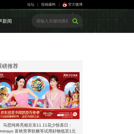
论坛
|
投稿爆料
|
官方微博
声新闻
重磅推荐
马思纯将亮相京东11.11花少惊喜日：
minayo 富铁营养软糖等试用好物低至1元