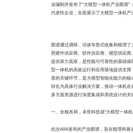
业编制并发布了“大模型一体机产业图谱”
代表性企业，全面展示了大模型一体机产
图谱通过调研、访谈等形式收集和梳理了
照硬件供应商、软件供应商、模型供应商
提供算力底座，是性能与可靠性的基础保
型一体机的高效运行和应用落地提供支撑
景的关键环节，是大模型智能化能力的核
转化为具体行业解决方案，推动一体机在
多方面资源进行深度集成和系统设计的关
一、全栈布局，卓世科技成“大模型一体机
此次AIIA发布的产业图谱，旨在梳理和