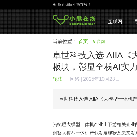
Hi, 欢迎访问小熊在线！
互联网
当前位置：
首页
-
互联网
卓世科技入选 AII
板块，彰显全栈AI实
转载
网络
| 2025年10月28日
卓世科技入选 AIIA《大模型一体
为梳理大模型一体机产业上下游相关企业
洞察大模型一体机产业发展现状及未来发展趋