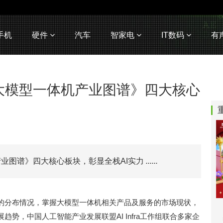
手机
硬件
汽车
智家电
IT数码
有
A《大模型一体机产业图谱》四大核心
力
机产业图谱》四大核心板块，彰显全栈AI实力
......
的分布情况，掌握大模型一体机相关产品及服务的市场现状，
势，中国人工智能产业发展联盟AI Infra工作组联合多家企