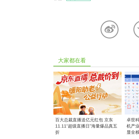
大家都在看
百大总裁直播送亿元红包 京东
卓世科
11.11“超级直播日”海量爆品真五
机产
折
显全栈