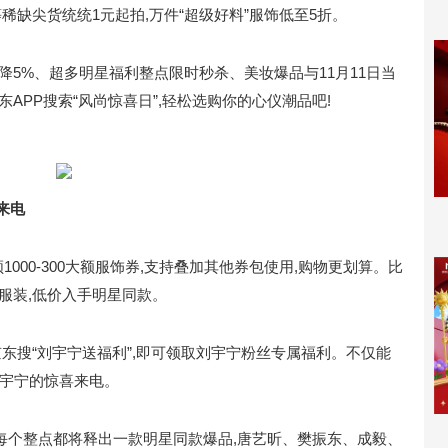
稀缺尖货统统1元起拍,万件“超级好料”服饰低至5折。
降5%、超多明星福利整点限时秒杀、美妆爆品与11月11日当
APP搜索“风尚惊喜日”,轻松选购你的心仪潮品吧!
来电
领1000-300大额服饰券,支持叠加其他券包使用,购物更划算。比
服装,低价入手明星同款。
京东搜“刘宇宁送福利”,即可领取刘宇宁粉丝专属福利。不仅能
听刘宇宁的惊喜来电。
日在每个整点都将释出一款明星同款爆品,唐艺昕、樊振东、成毅、