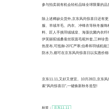
参与拍卖就有机会轻松品味全球限量的品
除上述稀缺尖货外,京东风尚惊喜日还有更
服、羊绒羊毛、内衣、冲锋衣等秋冬服饰
料、匠人手挑羽绒绒皇、海藻抗菌内衣纤维
伊芙丽驼绒桑蚕丝双面毛呢外套,三种珍贵
热里布,可抵御-20℃严寒;伯希和羽绒机能
防水力,都可在京东风尚惊喜日以实惠价
京东11.11,又好又便宜。10月28日,
索“风尚惊喜日”,一键焕新秋冬造型!
标签：
京东11.11