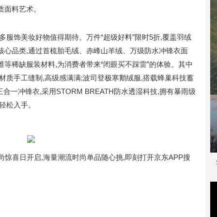
质面料艺术。
多服饰美妆好物值得期待。万件“超级好料”限时5折,覆盖羽绒
核心品类,通过首梳胎毛绒、赤峰山羊绒、万级防水冲锋衣面
等稀缺服装材料,为消费者带来“闭眼买不踩雷”的体验。其中
材质手工缝制,高级感满满;波司登极寒鹅绒服,搭载蜂巢科技蓄
三合一冲锋衣,采用STORM BREATH防水透湿科技,拥有暴雨级
格轻松入手。
京东风尚惊喜日开启,海量潮流时尚单品随心挑,即刻打开京东APP搜