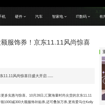
手机
硬件
汽车
智家电
IT数码
有
大额服饰券！京东11.11风尚惊喜
京东11.11风尚惊喜日盛大开启
......
来更多实惠与惊喜。10月28日,汇聚海量时尚尖货的京东11.11
000减300大额服饰补贴券,还可叠加万券,更有爱马仕Kelly