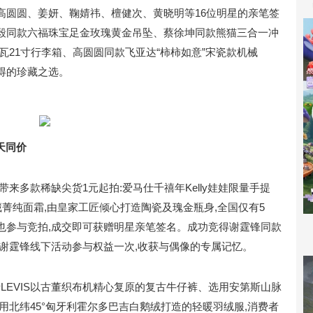
高圆圆、姜妍、鞠婧祎、檀健次、黄晓明等16位明星的亲笔签
毅同款六福珠宝足金玫瑰黄金吊坠、蔡徐坤同款熊猫三合一冲
瓦21寸行李箱、高圆圆同款飞亚达“柿柿如意”宋瓷款机械
得的珍藏之选。
天同价
来多款稀缺尖货1元起拍:爱马仕千禧年Kelly娃娃限量手提
藏菁纯面霜,由皇家工匠倾心打造陶瓷及瑰金瓶身,全国仅有5
也参与竞拍,成交即可获赠明星亲笔签名。成功竞得谢霆锋同款
谢霆锋线下活动参与权益一次,收获与偶像的专属记忆。
括LEVIS以古董织布机精心复原的复古牛仔裤、选用安第斯山脉
用北纬45°匈牙利霍尔多巴吉白鹅绒打造的轻暖羽绒服,消费者