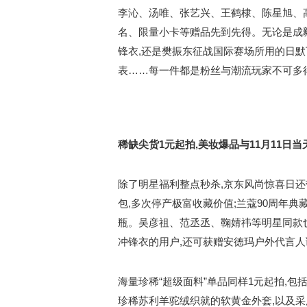
李沁、汤唯、张艺兴、王鹤棣、陈星旭、
名、限量小卡等赠品先到先得。无论是成
锋衣,还是樊振东征战国际赛场所用的日默
表……每一件都是粉丝与潮流玩家不可多
稀缺尖货1元起拍,
美妆爆品
与
11
月
11
日当
除了明星福利整点秒杀,京东风尚惊喜日还带
包,多次停产极富收藏价值;兰蔻90周年典
瓶。吴彦祖、范丞丞、鞠婧祎等明星同款
冲锋衣的用户,还可获赠安德玛户外代言人
海量珍稀“超级面料”单品同样1元起拍,包
珍稀苏利羊驼绒织就的软黄金外套,以及采