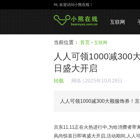
Hi, 欢迎访问小熊在线！
互联网
当前位置：
首页
-
互联网
人人可领1000减300
日盛大开启
转载
网络
| 2025年10月28日
人人可领1000减300大额服饰券！
京东11.11正在火热进行中,为给消费者带
风尚惊喜日即将盛大开启,活动期间,人人可领1