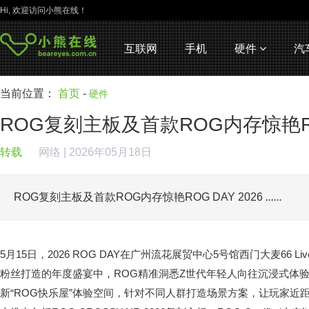
Hi, 欢迎访问小熊在线！
互联网
手机
硬件
汽
当前位置：
首页
-
硬件
ROG复刻主板及首款ROG内存惊艳ROG
转载
网络
| 2026年05月18日
ROG复刻主板及首款ROG内存惊艳ROG DAY 2026
......
5月15日，2026 ROG DAY在广州流花展贸中心5号馆西门大麦66 Li
粉丝打造的年度盛宴中，ROG精准洞悉Z世代年轻人向往沉浸式体
新“ROG快乐屋”体验空间，针对不同人群打造场景方案，让玩家近