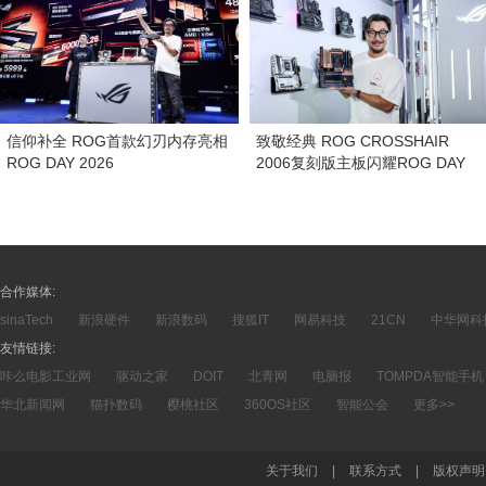
信仰补全 ROG首款幻刃内存亮相
致敬经典 ROG CROSSHAIR
ROG DAY 2026
2006复刻版主板闪耀ROG DAY
合作媒体:
sinaTech
新浪硬件
新浪数码
搜狐IT
网易科技
21CN
中华网科
友情链接:
咔么电影工业网
驱动之家
DOIT
北青网
电脑报
TOMPDA智能手机
华北新闻网
猫扑数码
樱桃社区
360OS社区
智能公会
更多>>
关于我们
|
联系方式
|
版权声明