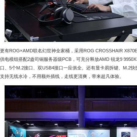
更有ROG×AMD联名幻世神全家桶，采用ROG CROSSHAIR X870E 
供电模组搭配2盎司铜服务器级PCB，可充分释放AMD 锐龙9 9950X
口、5个M.2接口、双USB4接口一应俱全。还有显卡易拆键、M.
支持无线水冷，不用额外插线，走线更清爽，带来超凡体验。