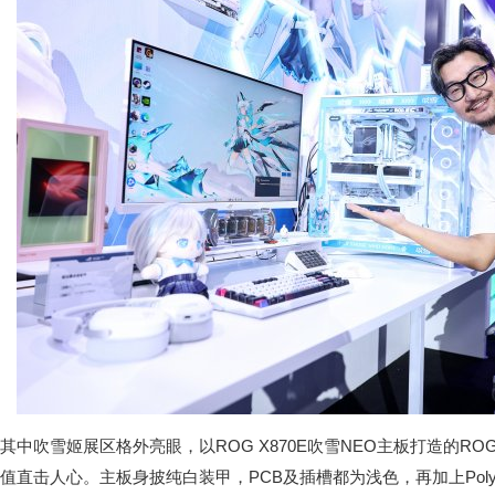
其中吹雪姬展区格外亮眼，以ROG X870E吹雪NEO主板打造的R
值直击人心。主板身披纯白装甲，PCB及插槽都为浅色，再加上Pol