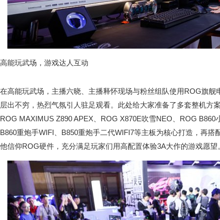
高能玩武场，游戏达人互动
在高能玩武场，主播六晓、主播释怀现场与粉丝组队使用ROG旗舰
层出不穷，热烈气氛引人驻足观看。此处给大家准备了多套整机方
ROG MAXIMUS Z890 APEX、ROG X870E吹雪NEO、ROG B8
B860重炮手WIFI、B850重炮手二代WIFI7等主板为核心打造，
他信仰ROG硬件，充分满足玩家们用高配置体验3A大作的游戏愿望