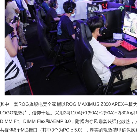
其中一套ROG旗舰电竞全家桶以ROG MAXIMUS Z890 APEX
LOGO散热片，信仰十足。采用24(110A)+1(90A)+2(90A)+2(
DIMM Fit、DIMM Flex和AEMP 3.0，附赠内存风扇套装强化散
共提供6个M.2接口（其中3个为PCIe 5.0），厚实的散热装甲确保