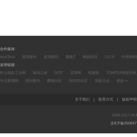
合作媒体:
sinaTech
新浪硬件
新浪数码
搜狐IT
网易科技
21CN
中华网科
友情链接:
咔么电影工业网
驱动之家
DOIT
北青网
电脑报
TOMPDA智能手机
华北新闻网
猫扑数码
樱桃社区
360OS社区
智能公会
更多>>
关于我们
|
联系方式
|
版权声明
1999-2017 A
京ICP备05064