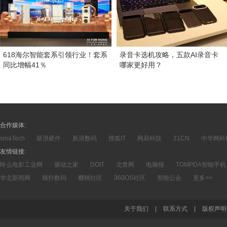
618海尔智能套系引领行业！套系
录音卡选机攻略，五款AI录音卡
同比增幅41％
哪家更好用？
合作媒体:
sinaTech
新浪硬件
新浪数码
搜狐IT
网易科技
21CN
中华网科
友情链接:
咔么电影工业网
驱动之家
DOIT
北青网
电脑报
TOMPDA智能手机
华北新闻网
猫扑数码
樱桃社区
360OS社区
智能公会
更多>>
关于我们
|
联系方式
|
版权声明