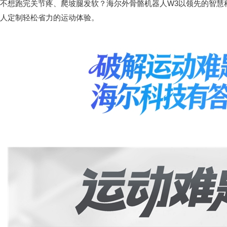
不想跑完关节疼、爬坡腿发软？海尔外骨骼机器人W3以领先的智慧
人定制轻松省力的运动体验。