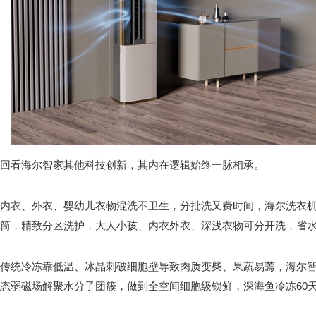
回看海尔智家其他科技创新，其内在逻辑始终一脉相承。
内衣、外衣、婴幼儿衣物混洗不卫生，分批洗又费时间，海尔洗衣机
筒，精致分区洗护，大人小孩、内衣外衣、深浅衣物可分开洗，省
传统冷冻靠低温、冰晶刺破细胞壁导致肉质变柴、果蔬易蔫，海尔
态弱磁场解聚水分子团簇，做到全空间细胞级锁鲜，深海鱼冷冻60