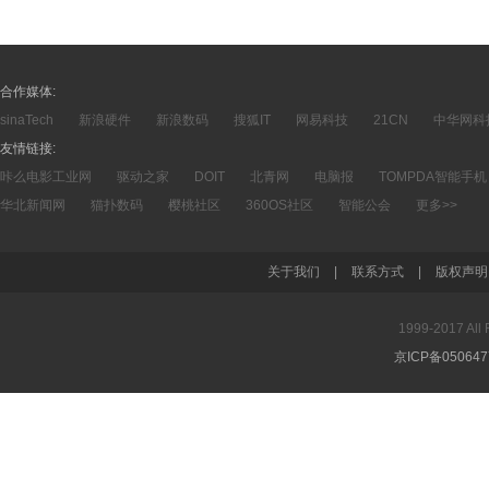
合作媒体:
sinaTech
新浪硬件
新浪数码
搜狐IT
网易科技
21CN
中华网科
友情链接:
咔么电影工业网
驱动之家
DOIT
北青网
电脑报
TOMPDA智能手机
华北新闻网
猫扑数码
樱桃社区
360OS社区
智能公会
更多>>
关于我们
|
联系方式
|
版权声明
1999-2017 A
京ICP备05064